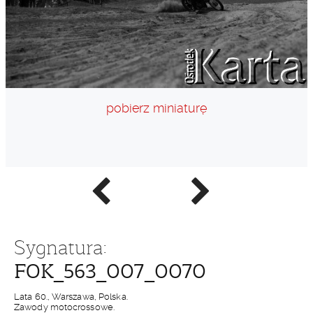
pobierz miniaturę
Poprzednie
Następne
zdjęcie
zdjęcie
Sygnatura:
FOK_563_007_0070
Lata 60., Warszawa, Polska.
Zawody motocrossowe.