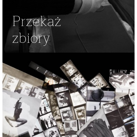
Przekaż
zbiory