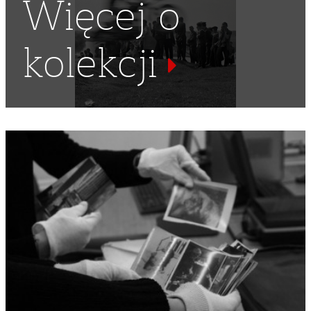
Więcej o
kolekcji
MOTOCROSS
,
WYŚCIGI MOTOCYKLOWE
,
SPORTY
MOTOROWE
,
RAJD TERENOWY
,
PIACH
,
ZAWODY
SPORTOWE
,
ZAWODY MOTOCROSSOWE
,
KOLEKCJA
MARKA ZURNA
,
MAREK ZURN