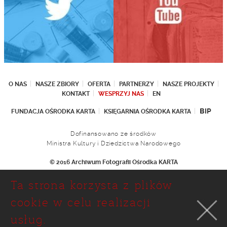
O NAS
NASZE ZBIORY
OFERTA
PARTNERZY
NASZE PROJEKTY
KONTAKT
WESPRZYJ NAS
EN
BIP
FUNDACJA OŚRODKA KARTA
KSIĘGARNIA OŚRODKA KARTA
Dofinansowano ze środków
Ministra Kultury i Dziedzictwa Narodowego
© 2016 Archiwum Fotografii Ośrodka KARTA
Fundacja Ośrodka KARTA
Ta strona korzysta z plików
Ul. Narbutta 29
02-536 Warszawa
cookie w celu realizacji
tel.: (+48 22) 646 36 90
usług.
(+48 22) 848 07 12
faks: (+48 22) 646 65 11