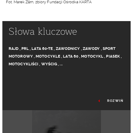
Fot. Marek Zürn, zbiory Fundacji Ośrodka KARTA
Słowa kluczowe
RAJD
,
PRL
,
LATA 60-TE
,
ZAWODNICY
,
ZAWODY
,
SPORT
MOTOROWY
,
MOTOCYKLE
,
LATA 60
,
MOTOCYKL
,
PIASEK
,
MOTOCYKLIŚCI
,
WYŚCIG
,
...
ROZWIŃ