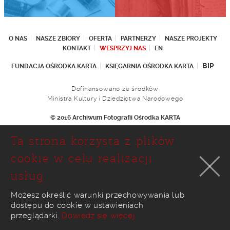
O NAS
NASZE ZBIORY
OFERTA
PARTNERZY
NASZE PROJEKTY
KONTAKT
WESPRZYJ NAS
EN
BIP
FUNDACJA OŚRODKA KARTA
KSIĘGARNIA OŚRODKA KARTA
Dofinansowano ze środków
Ministra Kultury i Dziedzictwa Narodowego
© 2016 Archiwum Fotografii Ośrodka KARTA
Fundacja Ośrodka KARTA
Ta strona korzysta z plików
Ul. Narbutta 29
02-536 Warszawa
cookie w celu realizacji
tel.: (+48 22) 646 36 90
usług.
(+48 22) 848 07 12
faks: (+48 22) 646 65 11
e-mail:
foto@karta.org.pl
Możesz określić warunki przechowywania lub
dostępu do cookie w ustawieniach
realizacja:
Ideo
przeglądarki.
Dowiedz się więcej