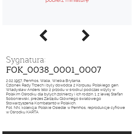
Poprzednie
Następne
zdjęcie
zdjęcie
Sygnatura:
FOK_0038_0001_0007
2.02.1957, Penrhos, Walia, Wielka Brytania.
Członek Rady Trzech i były dowódca 2 Korpusu Polskiego gen.
Władysław Anders (stoi z przodu w środku) podczas wizyty w
Polskim Ośrodku dla byłych żołnierzy i ich rodzin. 1. z lewej Stefan
Soboniewski, prezes Zarządu Głównego światowego
Stowarzyszenia Kombatantów Polskich.
Fot. NN, kolekcja: Polskie Osiedle w Penrhos, reprodukcje cyfrowe
w Ośrodku KARTA