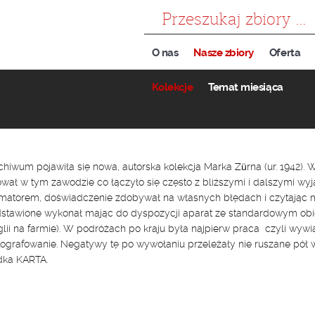
szukaj
O nas
Nasze zbiory
Oferta
Kolekcje
Temat miesiąca
hiwum pojawiła się nowa, autorska kolekcja Marka Zürna (ur. 1942). 
wał w tym zawodzie co łączyło się często z bliższymi i dalszymi wy
matorem, doświadczenie zdobywał na własnych błędach i czytając miesi
stawione wykonał mając do dyspozycji aparat ze standardowym obiek
lii na farmie). W podróżach po kraju była najpierw praca czyli wywiady
tografowanie. Negatywy tę po wywołaniu przeleżały nie ruszane pół
dka KARTA.