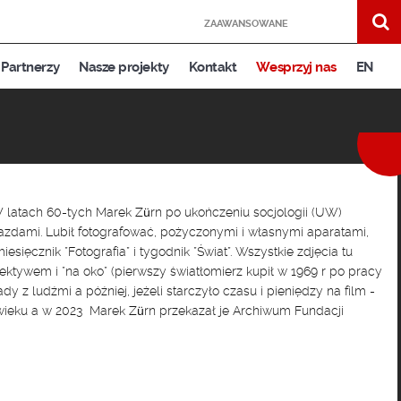
ZAAWANSOWANE
Partnerzy
Nasze projekty
Kontakt
Wesprzyj nas
EN
W latach 60-tych Marek Zürn po ukończeniu socjologii (UW)
jazdami. Lubił fotografować, pożyczonymi i własnymi aparatami,
ęcznik ”Fotografia” i tygodnik ”Świat”. Wszystkie zdjęcia tu
tywem i ”na oko” (pierwszy światłomierz kupił w 1969 r po pracy
 z ludźmi a później, jeżeli starczyło czasu i pieniędzy na film -
 wieku a w 2023 Marek Zürn przekazał je Archiwum Fundacji