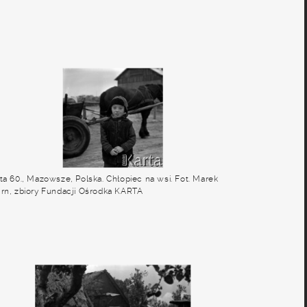
ta 60., Mazowsze, Polska. Chłopiec na wsi. Fot. Marek
rn, zbiory Fundacji Ośrodka KARTA