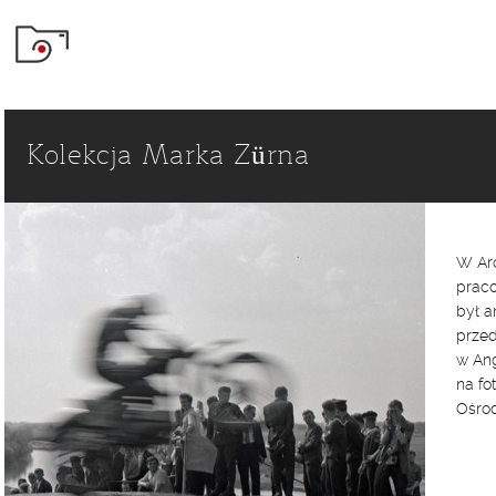
Kolekcja Marka Zürna
W Arc
praco
był a
przed
w Ang
na fo
Ośro