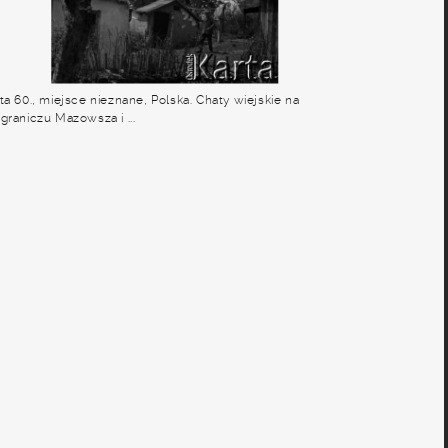
ta 60., miejsce nieznane, Polska. Chaty wiejskie na
graniczu Mazowsza i ...