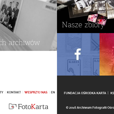
Nasze zbiory
ch archiwów
TY
KONTAKT
WESPRZYJ NAS
EN
FUNDACJA OŚRODKA KARTA
K
© 2016 Archiwum Fotografii Oś