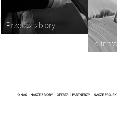
Przekaż zbiory
Z inny
O NAS
NASZE ZBIORY
OFERTA
PARTNERZY
NASZE PROJEK