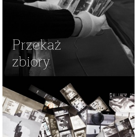
Przekaż
zbiory