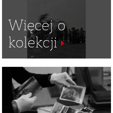
Więcej o
kolekcji
RAJD ROWEROWY
,
KOLEKCJA MARKA ZURNA
,
MAREK
ZURN