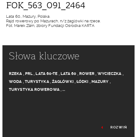
FOK_563_091_2464
Lata 60., Mazury, Polska.
Rajd rowerowy po Mazurach, n/z żaglówki na rzece.
Fot. Marek Zürn, zbiory Fundacji Ośrodka KARTA
Słowa kluczowe
RZEKA
,
PRL
,
LATA 60-TE
,
LATA 60
,
ROWER
,
WYCIECZKA
,
WODA
,
TURYSTYKA
,
ŻAGLÓWKI
,
ŁÓDKI
,
MAZURY
,
TURYSTYKA ROWEROWA
,
...
ROZWIŃ