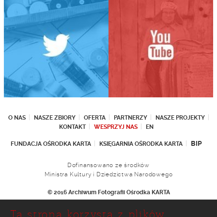
O NAS
NASZE ZBIORY
OFERTA
PARTNERZY
NASZE PROJEKTY
KONTAKT
WESPRZYJ NAS
EN
BIP
FUNDACJA OŚRODKA KARTA
KSIĘGARNIA OŚRODKA KARTA
Dofinansowano ze środków
Ministra Kultury i Dziedzictwa Narodowego
© 2016 Archiwum Fotografii Ośrodka KARTA
Fundacja Ośrodka KARTA
Ta strona korzysta z plików
Ul. Narbutta 29