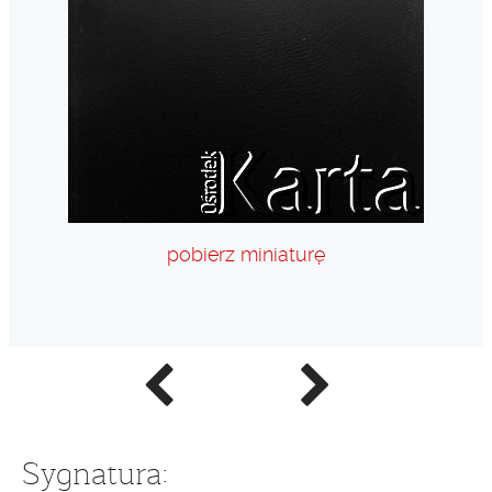
pobierz miniaturę
Poprzednie
Następne
zdjęcie
zdjęcie
Sygnatura: