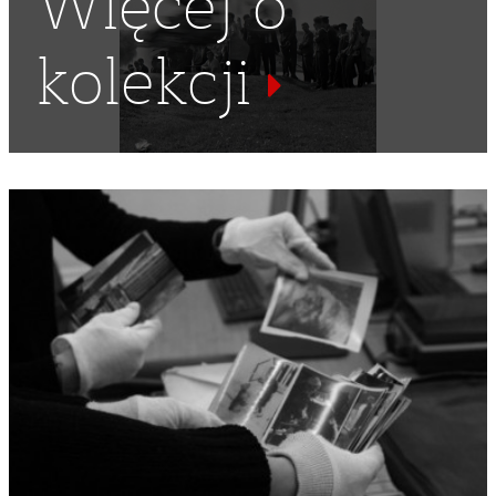
Więcej o
kolekcji
MAREK ZURN
,
AUDYTORIUM