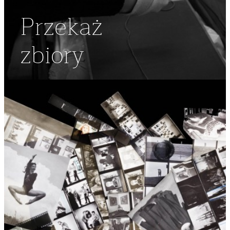
Przekaż
zbiory