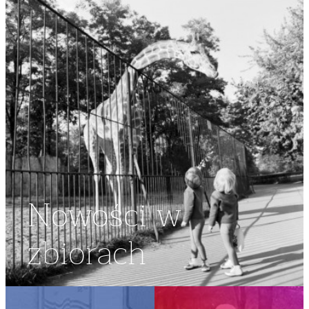
Nowości w
zbiorach