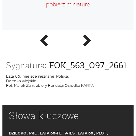
pobierz miniaturę
Poprzednie
Następne
zdjęcie
zdjęcie
FOK_563_097_2661
Sygnatura:
Lata 60., miejsce nieznane, Polska.
Dziecko wiejskie.
Fot. Marek Zürn, zbiory Fundacji Ośrodka KARTA
Słowa kluczowe
DZIECKO
,
PRL
,
LATA 60-TE
,
WIEŚ
,
LATA 60
,
PŁOT
,