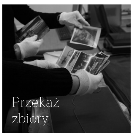
Przekaż
zbiory