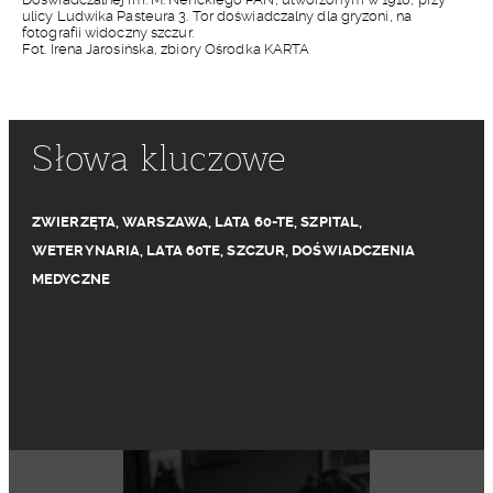
ulicy Ludwika Pasteura 3. Tor doświadczalny dla gryzoni, na
fotografii widoczny szczur.
Fot. Irena Jarosińska, zbiory Ośrodka KARTA
Słowa kluczowe
ZWIERZĘTA
,
WARSZAWA
,
LATA 60-TE
,
SZPITAL
,
WETERYNARIA
,
LATA 60TE
,
SZCZUR
,
DOŚWIADCZENIA
MEDYCZNE