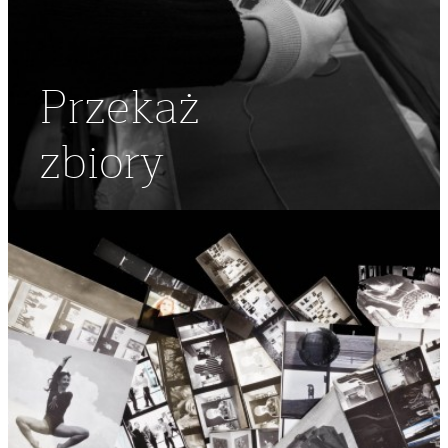
Przekaż
zbiory