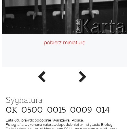
pobierz miniaturę
Poprzednie
Następne
zdjęcie
zdjęcie
Sygnatura:
OK_0500_0015_0009_014
Lata 60., prawdopodobnie Warszawa, Polska.
Fotografia wykonana najprawdopodobniej w Instytucie Biologii
Doświadczalnej im. M. Nenckiego PAN, utworzonym w 1918, przy