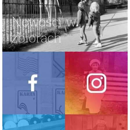
Nowości w
zbiorach