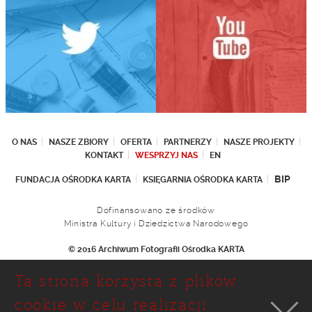
O NAS
NASZE ZBIORY
OFERTA
PARTNERZY
NASZE PROJEKTY
KONTAKT
WESPRZYJ NAS
EN
BIP
FUNDACJA OŚRODKA KARTA
KSIĘGARNIA OŚRODKA KARTA
Dofinansowano ze środków
Ministra Kultury i Dziedzictwa Narodowego
© 2016 Archiwum Fotografii Ośrodka KARTA
Fundacja Ośrodka KARTA
Ta strona korzysta z plików
Ul. Narbutta 29
02-536 Warszawa
cookie w celu realizacji
tel.: (+48 22) 646 36 90