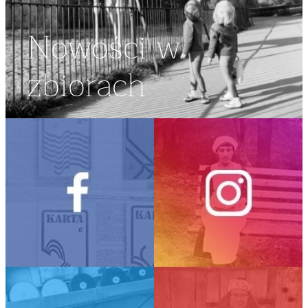
Nowości w
zbiorach