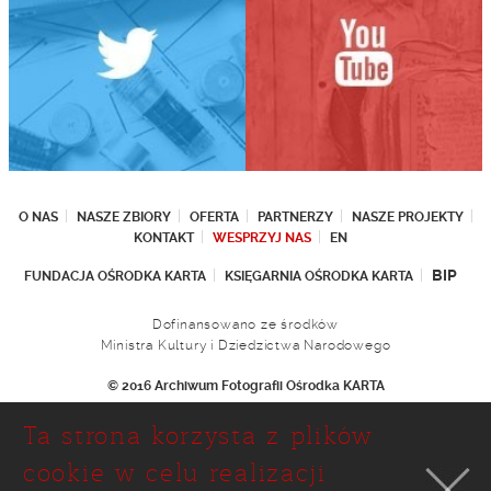
O NAS
NASZE ZBIORY
OFERTA
PARTNERZY
NASZE PROJEKTY
KONTAKT
WESPRZYJ NAS
EN
BIP
FUNDACJA OŚRODKA KARTA
KSIĘGARNIA OŚRODKA KARTA
Dofinansowano ze środków
Ministra Kultury i Dziedzictwa Narodowego
© 2016 Archiwum Fotografii Ośrodka KARTA
Fundacja Ośrodka KARTA
Ta strona korzysta z plików
Ul. Narbutta 29
02-536 Warszawa
cookie w celu realizacji
tel.: (+48 22) 646 36 90