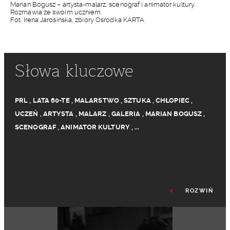
Marian Bogusz – artysta-malarz, scenograf i animator kultury.
Rozmawia ze swoim uczniem.
Fot. Irena Jarosińska, zbiory Ośrodka KARTA
Słowa kluczowe
PRL
,
LATA 60-TE
,
MALARSTWO
,
SZTUKA
,
CHŁOPIEC
,
UCZEŃ
,
ARTYSTA
,
MALARZ
,
GALERIA
,
MARIAN BOGUSZ
,
SCENOGRAF
,
ANIMATOR KULTURY
,
...
ROZWIŃ