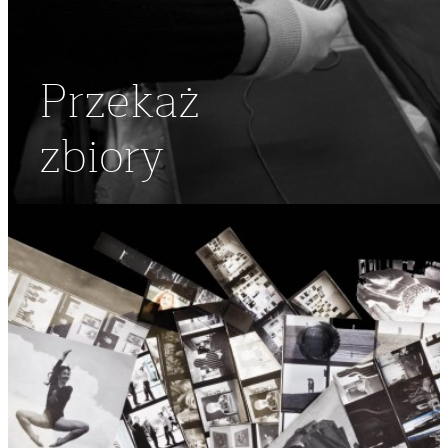
Przekaż
zbiory