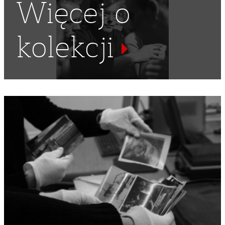
Więcej o
kolekcji
CUDZOZIEMCY
,
HOLENDRZY