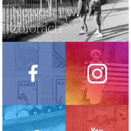
Nowości w
zbiorach