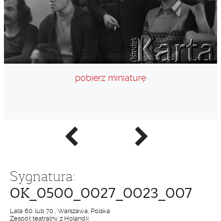
pobierz miniaturę
Poprzednie
Następne
zdjęcie
zdjęcie
Sygnatura:
OK_0500_0027_0023_007
Lata 60. lub 70., Warszawa, Polska.
Zespół teatralny z Holandii.