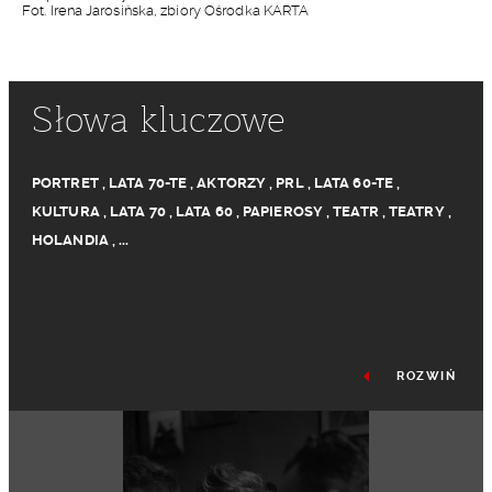
Fot. Irena Jarosińska, zbiory Ośrodka KARTA
Słowa kluczowe
PORTRET
,
LATA 70-TE
,
AKTORZY
,
PRL
,
LATA 60-TE
,
KULTURA
,
LATA 70
,
LATA 60
,
PAPIEROSY
,
TEATR
,
TEATRY
,
HOLANDIA
,
...
ROZWIŃ