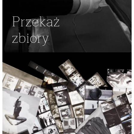
Przekaż
zbiory