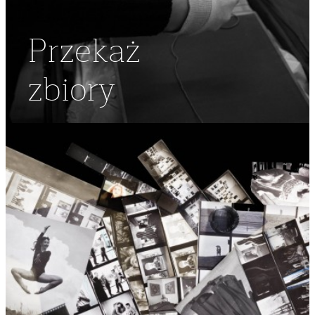
Przekaż
zbiory