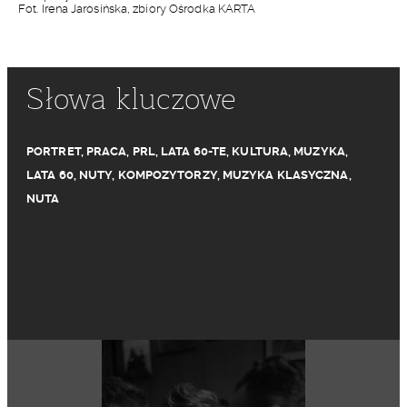
Fot. Irena Jarosińska, zbiory Ośrodka KARTA
Słowa kluczowe
PORTRET
,
PRACA
,
PRL
,
LATA 60-TE
,
KULTURA
,
MUZYKA
,
LATA 60
,
NUTY
,
KOMPOZYTORZY
,
MUZYKA KLASYCZNA
,
NUTA