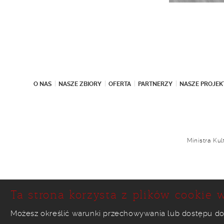
O NAS
NASZE ZBIORY
OFERTA
PARTNERZY
NASZE PROJEK
Ministra Ku
Ta strona korzysta z plików cookie w
Możesz określić warunki przechowywania lub dostępu do