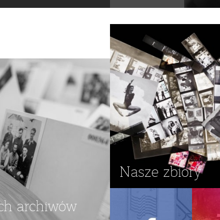
ZAWIE
,
MUZYKA JAZZOWA
,
Nasze zbiory
ch archiwów