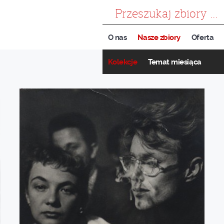
szukaj
O nas
Nasze zbiory
Oferta
Kolekcje
Temat miesiąca