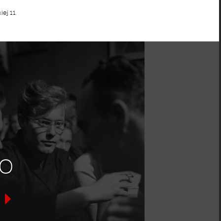
ej 11.
o