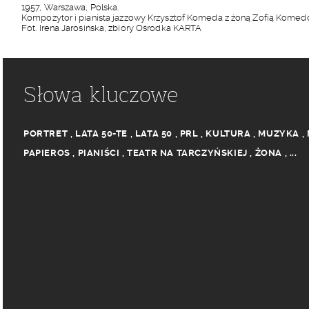
1957, Warszawa, Polska.
Kompozytor i pianista jazzowy Krzysztof Komeda z żoną Zofią Komedową
Fot. Irena Jarosińska, zbiory Ośrodka KARTA
Słowa kluczowe
PORTRET
,
LATA 50-TE
,
LATA 50
,
PRL
,
KULTURA
,
MUZYKA
,
PAPIEROS
,
PIANIŚCI
,
TEATR NA TARCZYŃSKIEJ
,
ŻONA
,
...