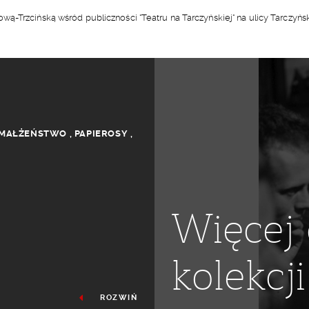
-Trzcińską wśród publiczności "Teatru na Tarczyńskiej" na ulicy Tarczyński
MAŁŻEŃSTWO
,
PAPIEROSY
,
Więcej 
kolekcji
ROZWIŃ