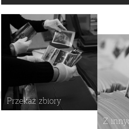
JAZZ
,
MAŁŻEŃSTWA
,
ŻONY
,
ULICA TARCZYŃSKA W WARS
PIANIŚCI JAZZOWI
,
ZOFIA KOMEDOWA-TRZCIŃSKA
Przekaż zbiory
Z inny