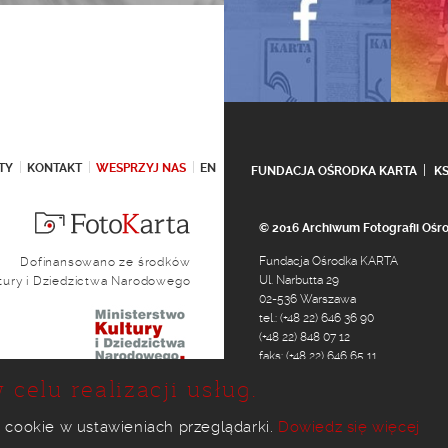
TY
KONTAKT
WESPRZYJ NAS
EN
FUNDACJA OŚRODKA KARTA
K
© 2016 Archiwum Fotografii Oś
Fundacja Ośrodka KARTA
Dofinansowano ze środków
Ul. Narbutta 29
ltury i Dziedzictwa Narodowego
02-536 Warszawa
tel.: (+48 22) 646 36 90
(+48 22) 848 07 12
faks: (+48 22) 646 65 11
e-mail:
foto@karta.org.pl
 celu realizacji usług.
 cookie w ustawieniach przeglądarki.
Dowiedz się więcej