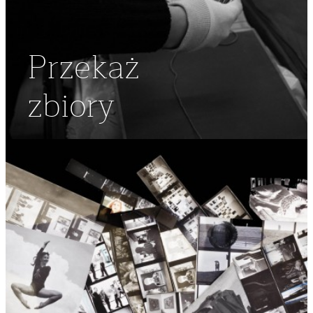
Przekaż
zbiory