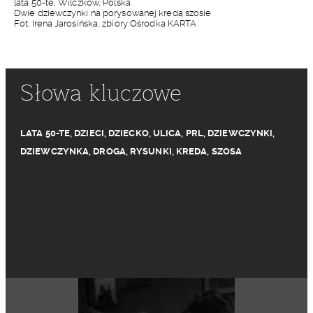
lata 50-te, Wilczków, Polska
Dwie dziewczynki na porysowanej kredą szosie
Fot. Irena Jarosińska, zbiory Ośrodka KARTA
Słowa kluczowe
LATA 50-TE
,
DZIECI
,
DZIECKO
,
ULICA
,
PRL
,
DZIEWCZYNKI
,
DZIEWCZYNKA
,
DROGA
,
RYSUNKI
,
KREDA
,
SZOSA