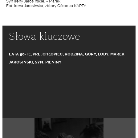
Syn Ireny Jarosińskiej - Marek.
Fot. Irena Jarosińska, zbiory Ośrodka KARTA
Słowa kluczowe
LATA 50-TE
,
PRL
,
CHŁOPIEC
,
RODZINA
,
GÓRY
,
LODY
,
MAREK
JAROSIŃSKI
,
SYN
,
PIENINY