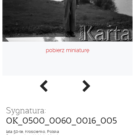
pobierz miniaturę
Poprzednie
Następne
zdjęcie
zdjęcie
Sygnatura:
OK_0500_0060_0016_005
lata 50-te, Krościenko, Polska