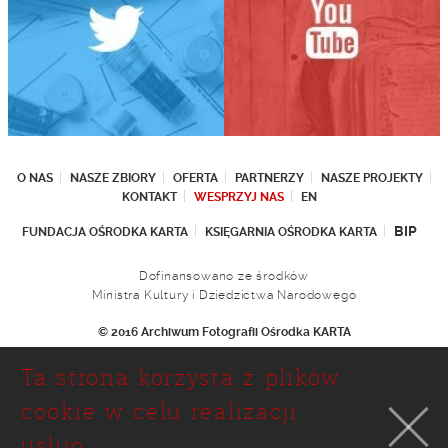
O NAS
NASZE ZBIORY
OFERTA
PARTNERZY
NASZE PROJEKTY
KONTAKT
WESPRZYJ NAS
EN
BIP
FUNDACJA OŚRODKA KARTA
KSIĘGARNIA OŚRODKA KARTA
Dofinansowano ze środków
Ministra Kultury i Dziedzictwa Narodowego
© 2016 Archiwum Fotografii Ośrodka KARTA
Fundacja Ośrodka KARTA
Ta strona korzysta z plików
Ul. Narbutta 29
02-536 Warszawa
cookie w celu realizacji
tel.: (+48 22) 646 36 90
usług.
(+48 22) 848 07 12