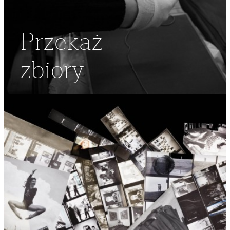
Przekaż
zbiory