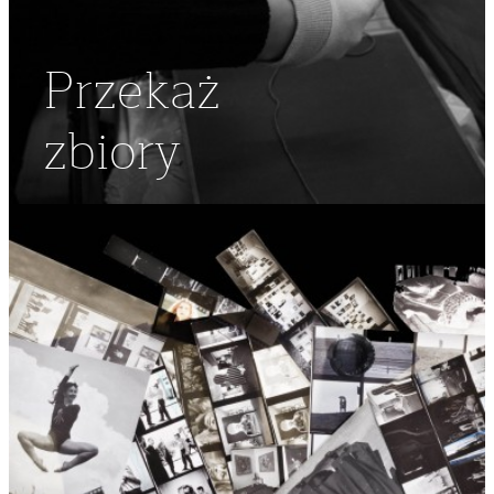
Przekaż
zbiory