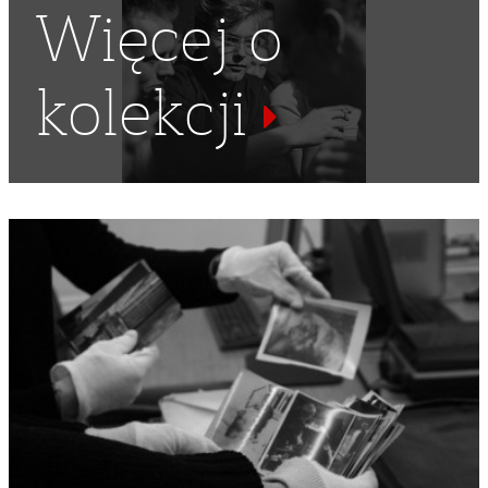
Więcej o
kolekcji
ARTYSTKI
,
POEZJA
,
OBRAZ
,
MALARKA
,
MALARKI