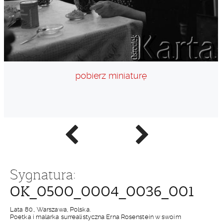
pobierz miniaturę
Poprzednie
Następne
zdjęcie
zdjęcie
Sygnatura:
OK_0500_0004_0036_001
Lata 80., Warszawa, Polska.
Poetka i malarka surrealistyczna Erna Rosenstein w swoim