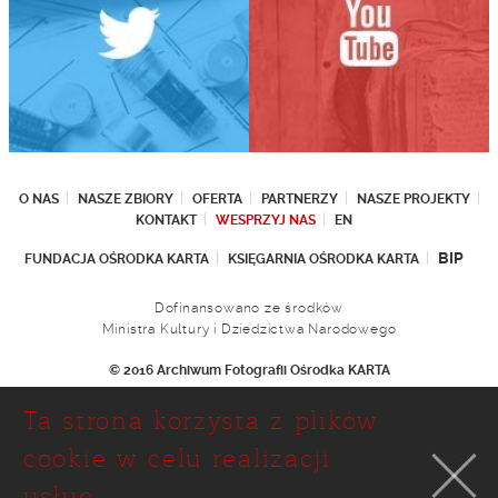
O NAS
NASZE ZBIORY
OFERTA
PARTNERZY
NASZE PROJEKTY
KONTAKT
WESPRZYJ NAS
EN
BIP
FUNDACJA OŚRODKA KARTA
KSIĘGARNIA OŚRODKA KARTA
Dofinansowano ze środków
Ministra Kultury i Dziedzictwa Narodowego
© 2016 Archiwum Fotografii Ośrodka KARTA
Fundacja Ośrodka KARTA
Ta strona korzysta z plików
Ul. Narbutta 29
02-536 Warszawa
cookie w celu realizacji
tel.: (+48 22) 646 36 90
usług.
(+48 22) 848 07 12