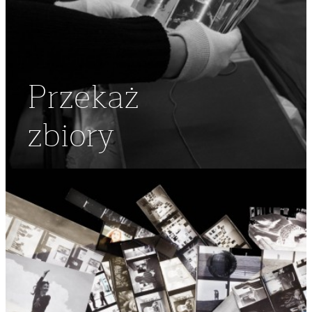
Przekaż
zbiory