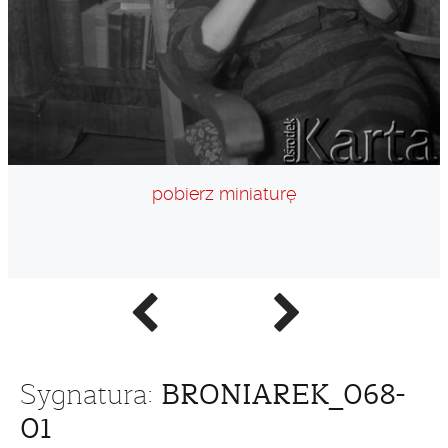
pobierz miniaturę
Poprzednie
Następne
zdjęcie
zdjęcie
BRONIAREK_068-
Sygnatura:
01