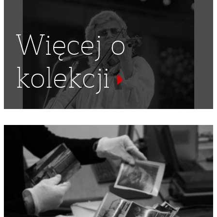
Więcej o
kolekcji
ARTYSTKA
,
PIANISTKA
,
WSPÓŁPRACA KULTURALNA
,
BELLA DAWIDOWICZ
,
BIBLIOTECZKA
,
CZARNA PŁYTA
,
PŁYTY
,
ARTYŚCI RADZIECCY
,
ARTYSTKA RADZIECKA