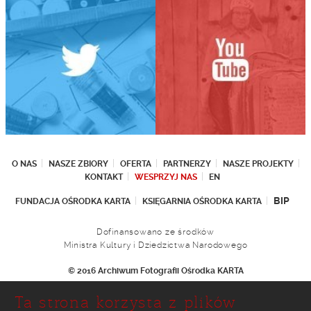
O NAS
NASZE ZBIORY
OFERTA
PARTNERZY
NASZE PROJEKTY
KONTAKT
WESPRZYJ NAS
EN
BIP
FUNDACJA OŚRODKA KARTA
KSIĘGARNIA OŚRODKA KARTA
Dofinansowano ze środków
Ministra Kultury i Dziedzictwa Narodowego
© 2016 Archiwum Fotografii Ośrodka KARTA
Fundacja Ośrodka KARTA
Ta strona korzysta z plików
Ul. Narbutta 29