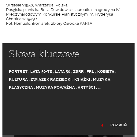
Wrzesień 1958, Warszawa, Polska.
Rosyjska pianistka Bella Dawidowicz, laureatka I nagrody na IV
Międzynarodowym Konkursie Pianistycznym im. Fryderyka
Chopina w 1949 r.
Fot. Romuald Broniarek, zbiory Ośrodka KARTA
Słowa kluczowe
PORTRET
,
LATA 50-TE
,
LATA 50
,
ZSRR
,
PRL
,
KOBIETA
,
KULTURA
,
ZWIĄZEK RADZIECKI
,
KSIĄŻKI
,
MUZYKA
KLASYCZNA
,
MUZYKA POWAŻNA
,
ARTYŚCI
,
...
ROZWIŃ