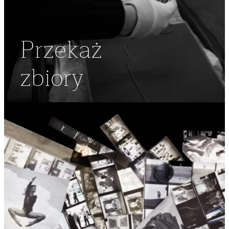
Przekaż
zbiory