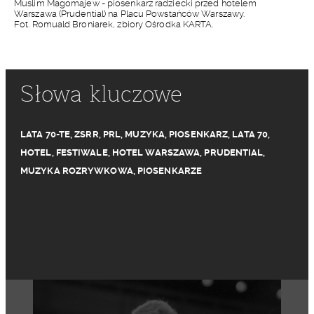
Muslim Magomajew - piosenkarz radziecki przed hotelem
Warszawa (Prudential) na Placu Powstańców Warszawy.
Fot. Romuald Broniarek, zbiory Ośrodka KARTA.
Słowa kluczowe
LATA 70-TE
,
ZSRR
,
PRL
,
MUZYKA
,
PIOSENKARZ
,
LATA 70
,
HOTEL
,
FESTIWALE
,
HOTEL WARSZAWA
,
PRUDENTIAL
,
MUZYKA ROZRYWKOWA
,
PIOSENKARZE