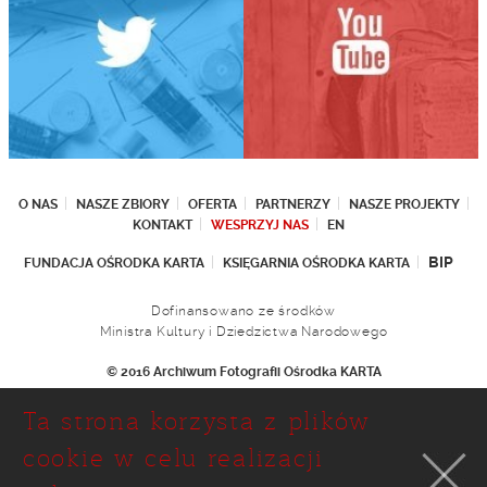
O NAS
NASZE ZBIORY
OFERTA
PARTNERZY
NASZE PROJEKTY
KONTAKT
WESPRZYJ NAS
EN
BIP
FUNDACJA OŚRODKA KARTA
KSIĘGARNIA OŚRODKA KARTA
Dofinansowano ze środków
Ministra Kultury i Dziedzictwa Narodowego
© 2016 Archiwum Fotografii Ośrodka KARTA
Fundacja Ośrodka KARTA
Ta strona korzysta z plików
Ul. Narbutta 29
02-536 Warszawa
cookie w celu realizacji
tel.: (+48 22) 646 36 90
(+48 22) 848 07 12