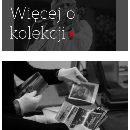
Więcej o
kolekcji
FABRYKI
,
ZANIECZYSZCZENIE POWIETRZA
,
PALIWO
,
PETROCHEMIA PŁOCK
,
MAZOWIECKIE ZAKŁADY
RAFINERYJNE I PETROCHEMICZNE
,
PALIWA
,
RAFINERIA