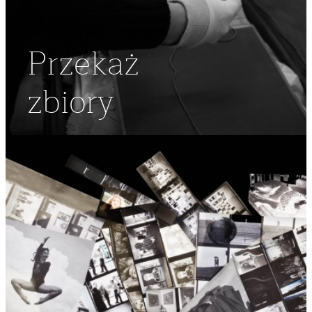
Przekaż
zbiory