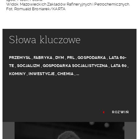
Widok Mazowieckich Zakładów Rafineryjnych i Petrochemicznych.
Fot. Romuald Broniarek/KARTA
Słowa kluczowe
PRZEMYSŁ
,
FABRYKA
,
DYM
,
PRL
,
GOSPODARKA
,
LATA 60-
TE
,
SOCJALIZM
,
GOSPODARKA SOCJALISTYCZNA
,
LATA 60
,
KOMINY
,
INWESTYCJE
,
CHEMIA
,
...
ROZWIŃ