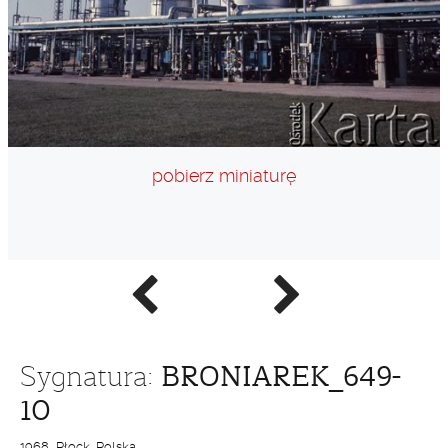
pobierz miniaturę
Poprzednie
Następne
zdjęcie
zdjęcie
BRONIAREK_649-
Sygnatura:
10
1968, Płock, Polska.