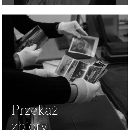
Przekaż
zbiory