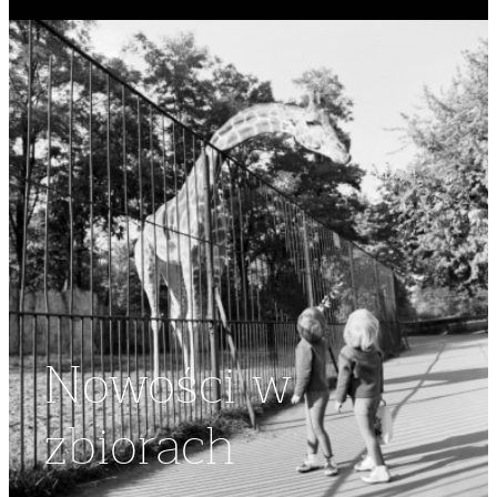
Nowości w
zbiorach