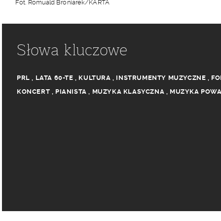
Fot. Romuald Broniarek/KARTA
Słowa kluczowe
PRL
,
LATA 60-TE
,
KULTURA
,
INSTRUMENTY MUZYCZNE
,
FO
KONCERT
,
PIANISTA
,
MUZYKA KLASYCZNA
,
MUZYKA POW