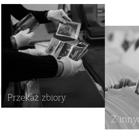
NIEPEŁNOSPRAWNY
,
NIEPEŁNOSPRAWNI
,
NIEWIDOMI
,
ED
Przekaż zbiory
Z inny