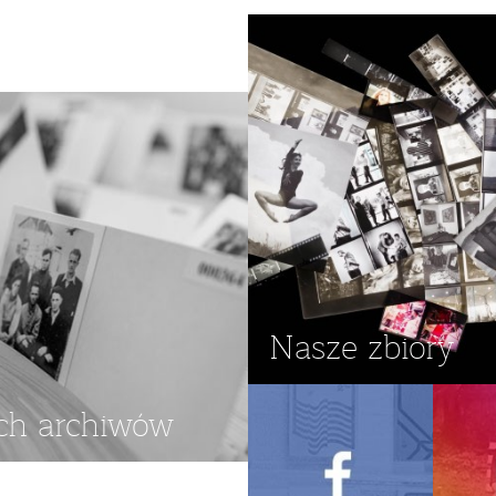
WIN KOWALIK
Nasze zbiory
ch archiwów