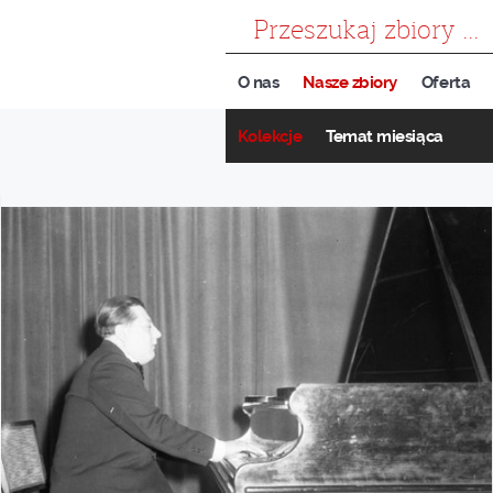
szukaj
O nas
Nasze zbiory
Oferta
Kolekcje
Temat miesiąca