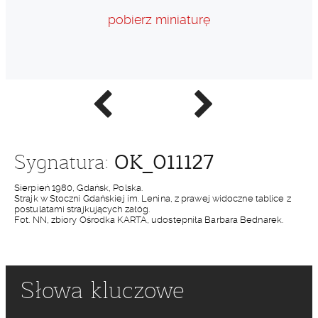
pobierz miniaturę
Poprzednie
Następne
zdjęcie
zdjęcie
OK_011127
Sygnatura:
Sierpień 1980, Gdańsk, Polska.
Strajk w Stoczni Gdańskiej im. Lenina, z prawej widoczne tablice z
postulatami strajkujących załóg.
Fot. NN, zbiory Ośrodka KARTA, udostepniła Barbara Bednarek.
Słowa kluczowe