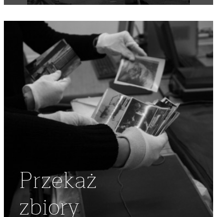
NSZZ "SOLIDARNOŚĆ"
,
SIERPIEŃ '80
,
STOCZNIA
Przekaż
zbiory