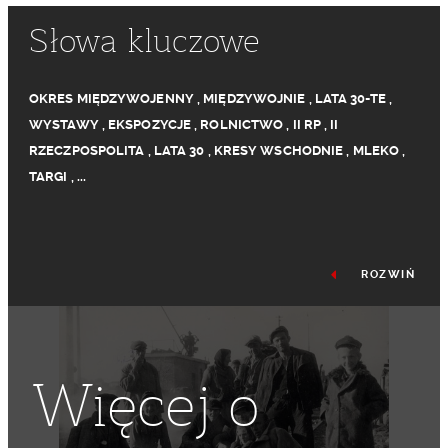
Słowa kluczowe
OKRES MIĘDZYWOJENNY
,
MIĘDZYWOJNIE
,
LATA 30-TE
,
WYSTAWY
,
EKSPOZYCJE
,
ROLNICTWO
,
II RP
,
II
RZECZPOSPOLITA
,
LATA 30
,
KRESY WSCHODNIE
,
MLEKO
,
TARGI
,
...
ROZWIŃ
Więcej o