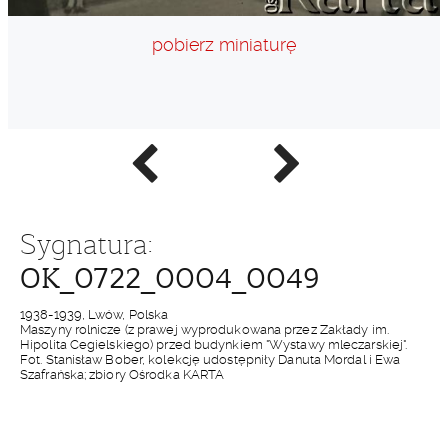
pobierz miniaturę
Poprzednie
Następne
zdjęcie
zdjęcie
Sygnatura:
OK_0722_0004_0049
1938-1939, Lwów, Polska
Maszyny rolnicze (z prawej wyprodukowana przez Zakłady im.
Hipolita Cegielskiego) przed budynkiem "Wystawy mleczarskiej".
Fot. Stanisław Bober, kolekcję udostępniły Danuta Mordal i Ewa
Szafrańska; zbiory Ośrodka KARTA