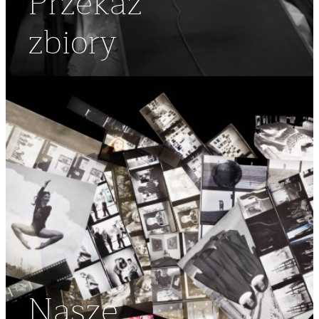
Przekaż
zbiory
Nasze