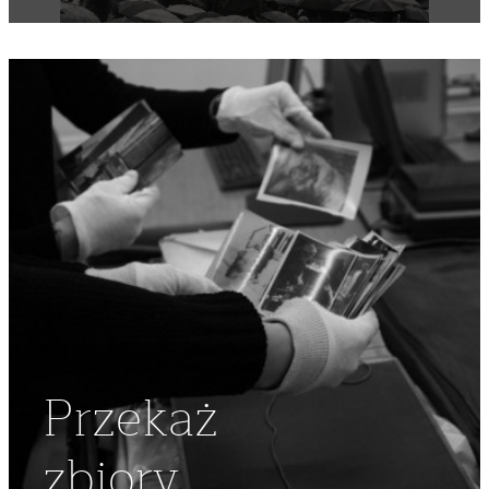
Przekaż
zbiory