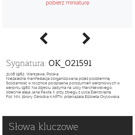
pobierz miniaturę
Poprzednie
Następne
zdjęcie
zdjęcie
OK_021591
Sygnatura:
31.08.1982, Warszawa, Polska..
Niezależna manifestacja zorganizowana przez podziemną
Solidarność w rocznicę podpisania porozumień sierpniowych w
sierpniu 1980. Na zdjęciu zadyma na ulicy Marchlewskiego,
obecnie aleja Jana Pawła II, przy zbiegu z ulicą Elektoralną.
Fot. NN, zbiory Ośrodka KARTA, przekazała Elżbieta Oryłowska
Słowa kluczowe