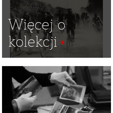
Więcej o
kolekcji
MISTRZOSTWA
,
ŁYŻWIARZE
,
ŁYŻWIARZ
,
MISTRZOSTWO
,
MISTRZOSTWO ŚWIATA
,
BIEG ŁYŻWIARSKI
,
PEDER
OESLUND