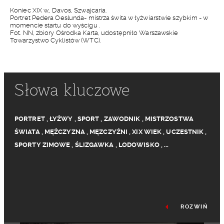
Koniec XIX w., Davos, Szwajcaria.
Portret Pedera Oeslunda- mistrza świta w łyżwiarstwie szybkim - w
momencie startu do wyścigu .
Fot. NN, zbiory Ośrodka Karta, udostępniło Warszawskie
Towarzystwo Cyklistów (WTC).
Słowa kluczowe
PORTRET
,
ŁYŻWY
,
SPORT
,
ZAWODNIK
,
MISTRZOSTWA
ŚWIATA
,
MĘŻCZYZNA
,
MĘZCZYŹNI
,
XIX WIEK
,
UCZESTNIK
,
SPORTY ZIMOWE
,
ŚLIZGAWKA
,
LODOWISKO
,
...
ROZWIŃ