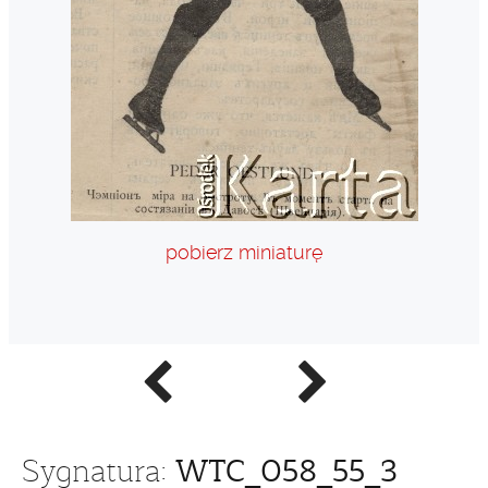
pobierz miniaturę
Poprzednie
Następne
zdjęcie
zdjęcie
WTC_058_55_3
Sygnatura: