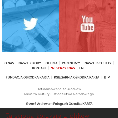
O NAS
NASZE ZBIORY
OFERTA
PARTNERZY
NASZE PROJEKTY
KONTAKT
WESPRZYJ NAS
EN
BIP
FUNDACJA OŚRODKA KARTA
KSIĘGARNIA OŚRODKA KARTA
Dofinansowano ze środków
Ministra Kultury i Dziedzictwa Narodowego
© 2016 Archiwum Fotografii Ośrodka KARTA
Fundacja Ośrodka KARTA
Ta strona korzysta z plików
Ul. Narbutta 29