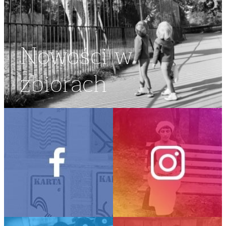
Nowości w
zbiorach