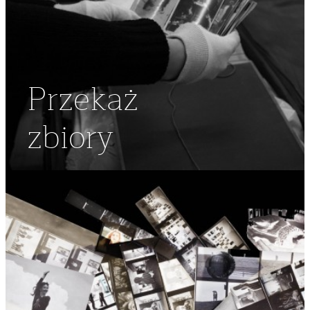
Przekaż
zbiory