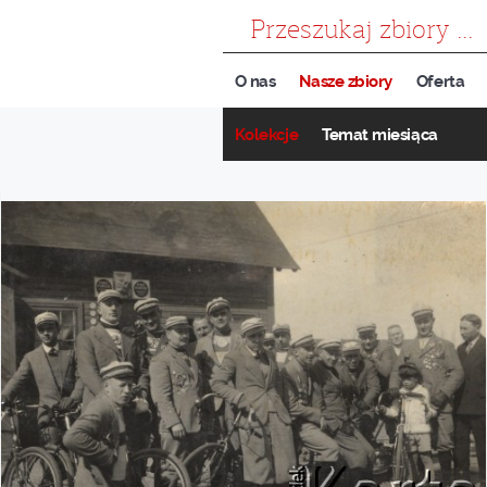
szukaj
O nas
Nasze zbiory
Oferta
Kolekcje
Temat miesiąca