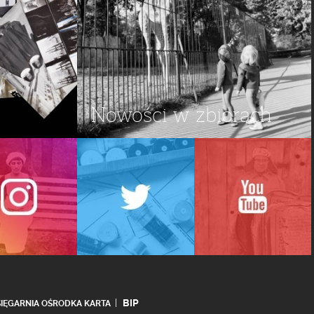
Nowości w zbiorach
BIP
SIĘGARNIA OŚRODKA KARTA