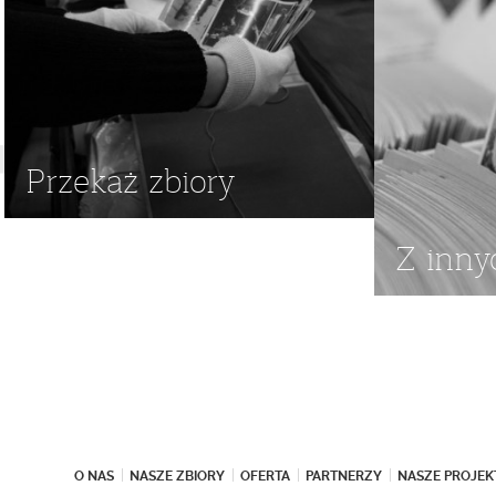
Przekaż zbiory
Z inny
O NAS
NASZE ZBIORY
OFERTA
PARTNERZY
NASZE PROJEK