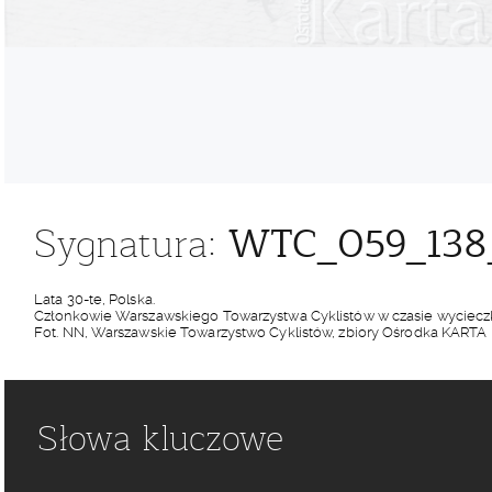
WTC_059_138
Sygnatura:
Lata 30-te, Polska.
Członkowie Warszawskiego Towarzystwa Cyklistów w czasie wycieczk
Fot. NN, Warszawskie Towarzystwo Cyklistów, zbiory Ośrodka KARTA
Słowa kluczowe