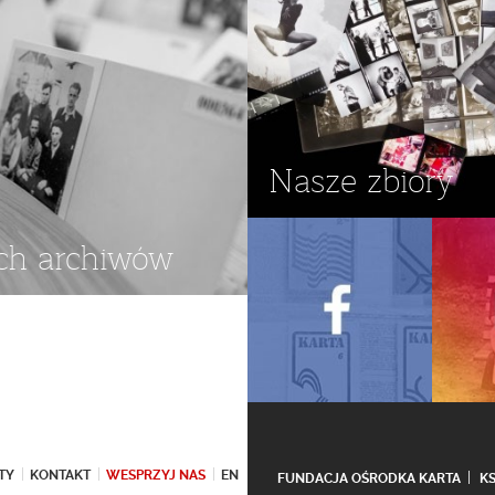
Nasze zbiory
ch archiwów
TY
KONTAKT
WESPRZYJ NAS
EN
FUNDACJA OŚRODKA KARTA
K