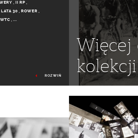
WERY
,
II RP
,
,
LATA 30
,
ROWER
,
WTC
,
...
Więcej 
kolekcji
ROZWIŃ