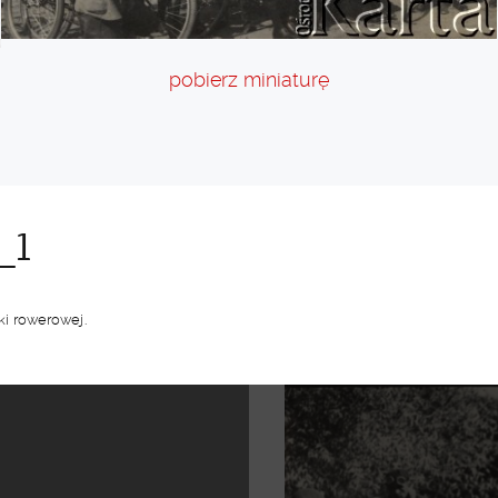
pobierz miniaturę
_1
i rowerowej.