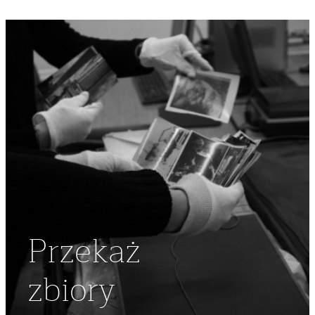
DOOKOŁA POLSKI
,
TOUR DE POLOGNE
,
I BIEG DOOKOŁA
POLSKI
Przekaż
zbiory