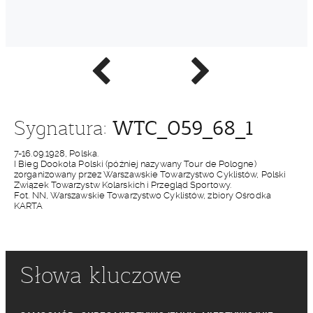
Poprzednie
Następne
zdjęcie
zdjęcie
WTC_059_68_1
Sygnatura:
7-16.09.1928, Polska.
I Bieg Dookoła Polski (później nazywany Tour de Pologne)
zorganizowany przez Warszawskie Towarzystwo Cyklistów, Polski
Związek Towarzystw Kolarskich i Przegląd Sportowy.
Fot. NN, Warszawskie Towarzystwo Cyklistów, zbiory Ośrodka
KARTA
Słowa kluczowe