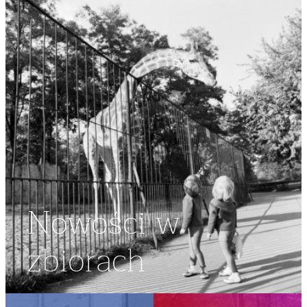
Nowości w
zbiorach