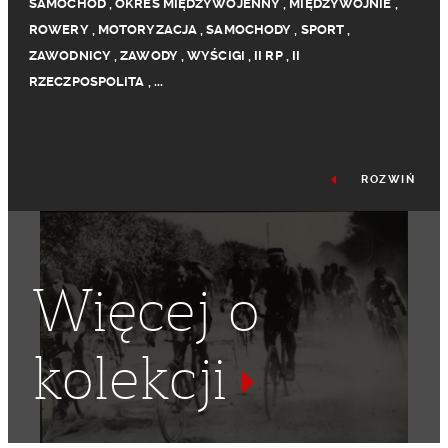
SAMOCHÓD
,
OKRES MIĘDZYWOJENNY
,
MIĘDZYWOJNIE
,
ROWERY
,
MOTORYZACJA
,
SAMOCHODY
,
SPORT
,
ZAWODNICY
,
ZAWODY
,
WYŚCIGI
,
II RP
,
II
RZECZPOSPOLITA
,
...
ROZWIŃ
Więcej o
kolekcji
ROWER
,
DROGA
,
WYŚCIG
,
ROWERZYSTA
,
KOLARZE
,
KOLARSTWO
,
KOLARZ
,
CYKLISTA
,
CYKLIŚCI
,
BIEG