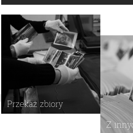
ARYSTOKRACJA
,
POCZ XX W
,
CYKLISTA
,
CYKLIŚCI
,
1900
,
WARSZAWSKIE TOWARZYSTWO CYKLISTÓW
,
AUGUST POT
Przekaż zbiory
Z inny