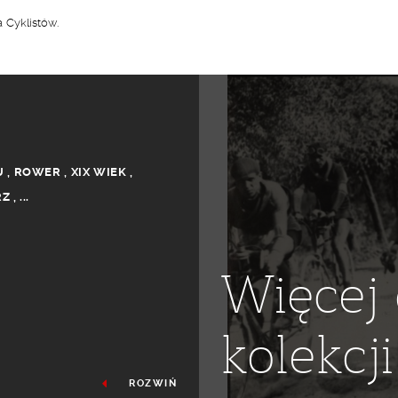
 Cyklistów.
U
,
ROWER
,
XIX WIEK
,
RZ
,
...
Więcej 
kolekcji
ROZWIŃ