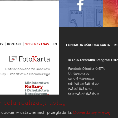
TY
KONTAKT
WESPRZYJ NAS
EN
FUNDACJA OŚRODKA KARTA
K
© 2016 Archiwum Fotografii Oś
Fundacja Ośrodka KARTA
Dofinansowano ze środków
Ul. Narbutta 29
ltury i Dziedzictwa Narodowego
02-536 Warszawa
tel.: (+48 22) 646 36 90
(+48 22) 848 07 12
faks: (+48 22) 646 65 11
e-mail:
foto@karta.org.pl
 celu realizacji usług.
 cookie w ustawieniach przeglądarki.
Dowiedz się więcej