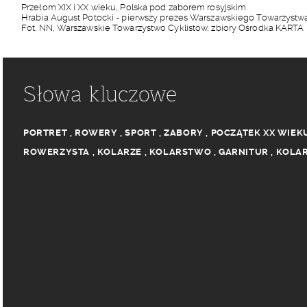
Przełom XIX i XX wieku, Polska pod zaborem rosyjskim.
Hrabia August Potocki - pierwszy prezes Warszawskiego Towarzystwa
Fot. NN, Warszawskie Towarzystwo Cyklistów, zbiory Ośrodka KARTA
Słowa kluczowe
PORTRET
,
ROWERY
,
SPORT
,
ZABORY
,
POCZĄTEK XX WIEK
ROWERZYSTA
,
KOLARZE
,
KOLARSTWO
,
GARNITUR
,
KOLA