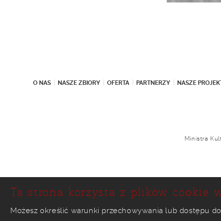
O NAS
NASZE ZBIORY
OFERTA
PARTNERZY
NASZE PROJEK
Ministra Ku
Ta strona korzysta z plików cookie w
Możesz określić warunki przechowywania lub dostępu do