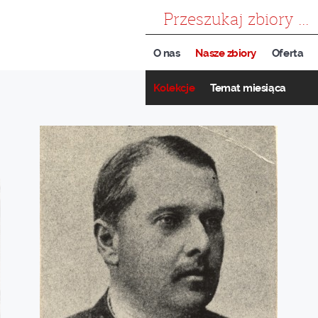
szukaj
O nas
Nasze zbiory
Oferta
Kolekcje
Temat miesiąca