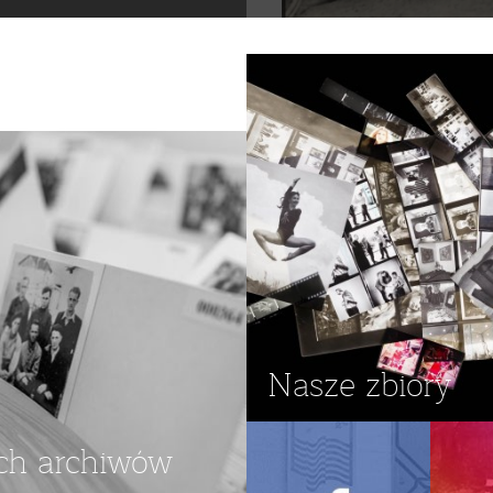
PREZES
,
HRABIA
,
OCKI
Nasze zbiory
ch archiwów