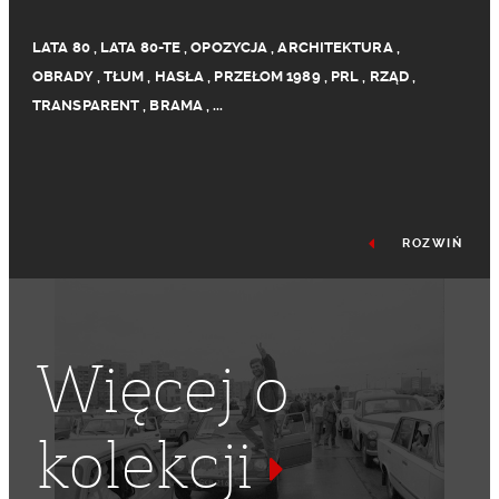
LATA 80
,
LATA 80-TE
,
OPOZYCJA
,
ARCHITEKTURA
,
OBRADY
,
TŁUM
,
HASŁA
,
PRZEŁOM 1989
,
PRL
,
RZĄD
,
TRANSPARENT
,
BRAMA
,
...
ROZWIŃ
Więcej o
kolekcji
KRAKOWSKIE PRZEDMIEŚCIE
,
ROZMOWY
,
OKRĄGŁY STÓŁ
,
OBRADY OKRĄGŁEGO STOŁU
,
RADA MINISTRÓW
,
PAŁAC