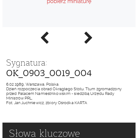
pobierz miniaturę
Poprzednie
Następne
zdjęcie
zdjęcie
Sygnatura:
OK_0903_0019_004
6.02.1989, Warszawa, Polska.
Dzień rozpoczęcia obrad Okrągłego Stołu. Tłum zgromadzony
przed Pałacem Namiestnikowskim - siedzibą Urzędu Rady
Ministrów PRL.
Fot. Jan Juchniewicz, zbiory Ośrodka KARTA
Słowa kluczowe