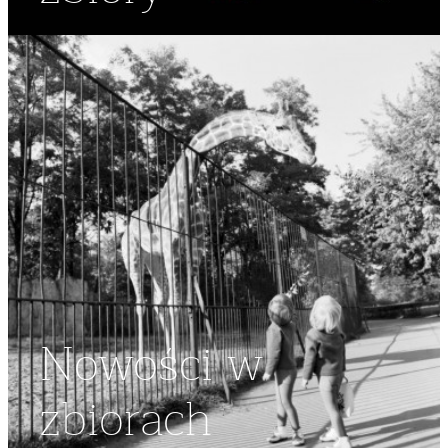
Nowości w
zbiorach