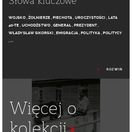
Słowa kluczowe
WOJSKO
,
ŻOŁNIERZE
,
PIECHOTA
,
UROCZYSTOŚCI
,
LATA
40-TE
,
UCHODŹSTWO
,
GENERAŁ
,
PREZYDENT
,
WŁADYSŁAW SIKORSKI
,
EMIGRACJA
,
POLITYKA
,
POLITYCY
,
...
ROZWIŃ
Więcej o
kolekcji