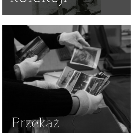
LATA 40
,
II WOJNA ŚWIATOWA
,
POLSKIE SIŁY ZBROJNE NA
ZACHODZIE
,
PSZ NA ZACHODZIE
,
POLONIA
,
RZĄD
EMIGRACYJNY
,
WŁADYSŁAW RACZKIEWICZ
,
2 DYWIZJA
STRZELCÓW PIESZYCH
,
POLACY WE FRANCJI
,
RZĄD RP NA
UCHODŹSTWIE
,
RZĄD RP NA EMIGRACJI
,
ARMIA POLSKA
WE FRANCJI
Przekaż