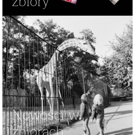
zbiory
Nowości w
zbiorach