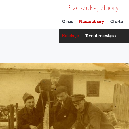
szukaj
O nas
Nasze zbiory
Oferta
Kolekcje
Temat miesiąca