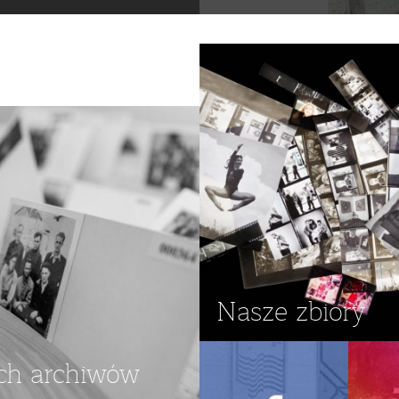
Nasze zbiory
ch archiwów