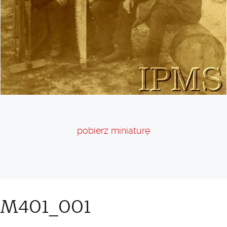
pobierz miniaturę
UM401_001