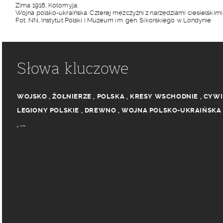
Zima 1918, Kołomyja.
Wojna polsko-ukraińska. Czterej mężczyźni z narzędziami ciesielskim
Fot. NN, Instytut Polski i Muzeum im. gen. Sikorskiego w Londynie
Słowa kluczowe
WOJSKO
,
ŻOŁNIERZE
,
POLSKA
,
KRESY WSCHODNIE
,
CYWI
LEGIONY POLSKIE
,
DREWNO
,
WOJNA POLSKO-UKRAIŃSKA
,
...