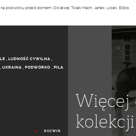
i na podwórku przed domem. Od lewej: Tolek Mach, Janek, Lolek, Edzio.
LE
,
LUDNOŚĆ CYWILNA
,
,
UKRAINA
,
PODWÓRKO
,
PIŁA
Więcej 
kolekcji
ROZWIŃ