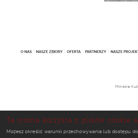
O NAS
NASZE ZBIORY
OFERTA
PARTNERZY
NASZE PROJEK
Ministra Ku
Ta strona korzysta z plików cookie w
Możesz określić warunki przechowywania lub dostępu do