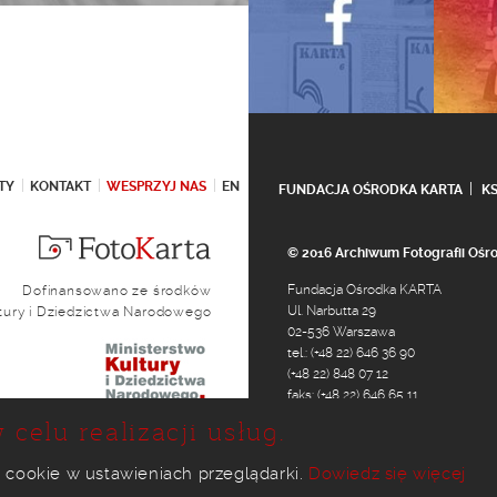
TY
KONTAKT
WESPRZYJ NAS
EN
FUNDACJA OŚRODKA KARTA
K
© 2016 Archiwum Fotografii Oś
Fundacja Ośrodka KARTA
Dofinansowano ze środków
Ul. Narbutta 29
ltury i Dziedzictwa Narodowego
02-536 Warszawa
tel.: (+48 22) 646 36 90
(+48 22) 848 07 12
faks: (+48 22) 646 65 11
e-mail:
foto@karta.org.pl
 celu realizacji usług.
 cookie w ustawieniach przeglądarki.
Dowiedz się więcej