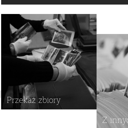
SIEKIERA
Przekaż zbiory
Z inny