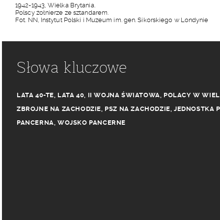
1942-1943, Wielka Brytania.
Polscy żołnierze ze sztandarem.
Fot. NN, Instytut Polski i Muzeum im. gen. Sikorskiego w Londynie
Słowa kluczowe
LATA 40-TE
,
LATA 40
,
II WOJNA ŚWIATOWA
,
POLACY W WIEL
ZBROJNE NA ZACHODZIE
,
PSZ NA ZACHODZIE
,
JEDNOSTKA 
PANCERNA
,
WOJSKO PANCERNE