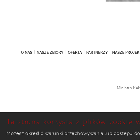
O NAS
NASZE ZBIORY
OFERTA
PARTNERZY
NASZE PROJEK
Ministra Ku
Ta strona korzysta z plików cookie w
Możesz określić warunki przechowywania lub dostępu do