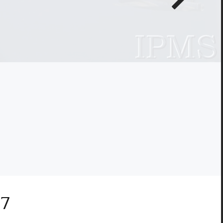
zdjęcie
7