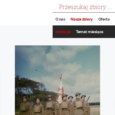
szukaj
O nas
Nasze zbiory
Oferta
Kolekcje
Temat miesiąca