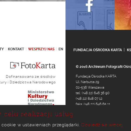
TY
KONTAKT
WESPRZYJ NAS
EN
FUNDACJA OŚRODKA KARTA
K
© 2016 Archiwum Fotografii Oś
Fundacja Ośrodka KARTA
Dofinansowano ze środków
Ul. Narbutta 29
ltury i Dziedzictwa Narodowego
02-536 Warszawa
tel.: (+48 22) 646 36 90
(+48 22) 848 07 12
faks: (+48 22) 646 65 11
e-mail:
foto@karta.org.pl
 celu realizacji usług.
 cookie w ustawieniach przeglądarki.
Dowiedz się więcej