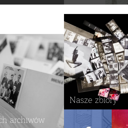
Nasze zbiory
ch archiwów