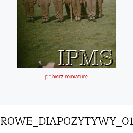
pobierz miniaturę
LOROWE_DIAPOZYTYWY_01