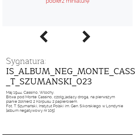
pobierz miniaturę
Poprzednie
Następne
zdjęcie
zdjęcie
Sygnatura:
IS_ALBUM_NEG_MONTE_CASSI
_T_SZUMANSKI_023
Maj 1944, Cassino, Włochy.
Bitwa pod Monte Cassino, czołg jadący drogą, na pierwszym
planie żołnierz 2 Korpusu z papierosem.
Fot. T. Szumański, Instytut Polski im. Gen. Sikorskiego w Londynie
[album negatywowy nr 105]