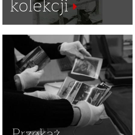
kolekcji
PAPIEROS
,
ALIANCI
,
KAMPANIA WŁOSKA
,
BITWA
,
FRONT
WŁOSKI
,
LINIA GUSTAWA
,
CZOŁGISTA
,
CZOŁGIŚCI
Przekaż