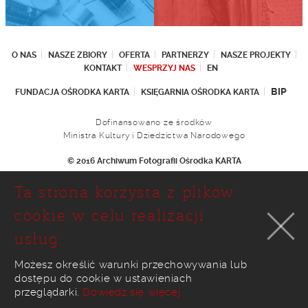
O NAS
NASZE ZBIORY
OFERTA
PARTNERZY
NASZE PROJEKTY
KONTAKT
WESPRZYJ NAS
EN
BIP
FUNDACJA OŚRODKA KARTA
KSIĘGARNIA OŚRODKA KARTA
Dofinansowano ze środków
Ministra Kultury i Dziedzictwa Narodowego
© 2016 Archiwum Fotografii Ośrodka KARTA
Fundacja Ośrodka KARTA
Ta strona korzysta z plików
Ul. Narbutta 29
02-536 Warszawa
cookie w celu realizacji
tel.: (+48 22) 646 36 90
usług.
(+48 22) 848 07 12
faks: (+48 22) 646 65 11
e-mail:
foto@karta.org.pl
Możesz określić warunki przechowywania lub
dostępu do cookie w ustawieniach
realizacja:
Ideo
przeglądarki.
Dowiedz się więcej