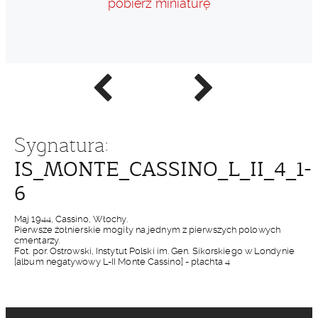
pobierz miniaturę
Poprzednie
Następne
zdjęcie
zdjęcie
Sygnatura:
IS_MONTE_CASSINO_L_II_4_1-
6
Maj 1944, Cassino, Włochy.
Pierwsze żołnierskie mogiły na jednym z pierwszych polowych
cmentarzy.
Fot. por. Ostrowski, Instytut Polski im. Gen. Sikorskiego w Londynie
[album negatywowy L-II Monte Cassino] - płachta 4