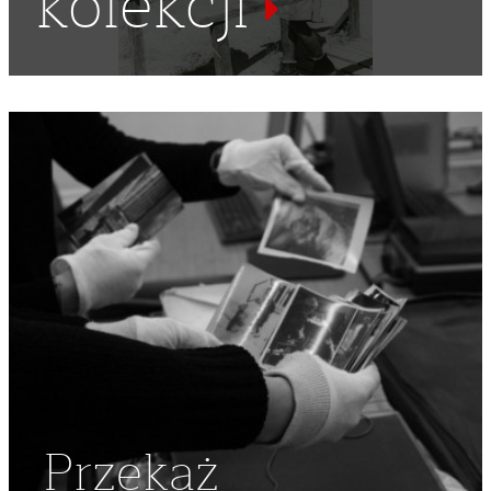
kolekcji
ARMIA ANDERSA
,
MOGIŁY
,
HEŁMY
,
KAMPANIA WŁOSKA
,
BITWA
,
2 KORUPS POLSKI
Przekaż