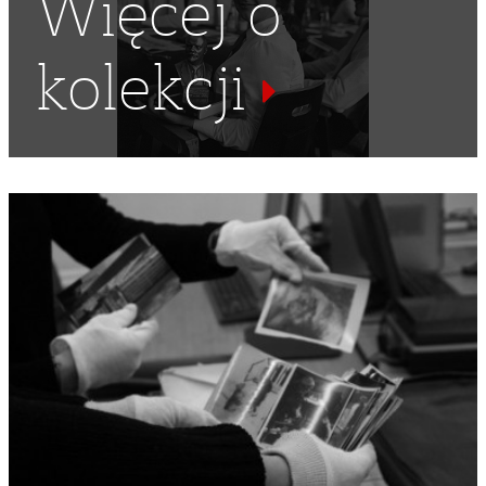
Więcej o
kolekcji
KOMUNIZM
,
DELEGACJE
,
PARTIE POLITYCZNE
,
POLSKA
RZECZPOSPOLITA LUDOWA
,
MAŁOPOLSKA
,
WIETNAM
,
AZJA POŁUDNIOWO-WSCHODNIA
,
WIETNAM PÓŁNOCNY
,
KPW
,
KOMUNISTYCZNA PARTIA WIETNAMU
,
PHAM VĂN
ĐONG
,
WOJNA WIETNAMSKA
,
DRUGA WOJNA
INDOCHIŃSKA