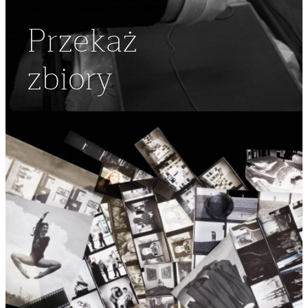
Przekaż
zbiory