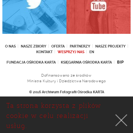
O NAS
NASZE ZBIORY
OFERTA
PARTNERZY
NASZE PROJEKTY
KONTAKT
WESPRZYJ NAS
EN
BIP
FUNDACJA OŚRODKA KARTA
KSIĘGARNIA OŚRODKA KARTA
Dofinansowano ze środków
Ministra Kultury i Dziedzictwa Narodowego
© 2016 Archiwum Fotografii Ośrodka KARTA
Fundacja Ośrodka KARTA
Ta strona korzysta z plików
Ul. Narbutta 29
02-536 Warszawa
cookie w celu realizacji
tel.: (+48 22) 646 36 90
usług.
(+48 22) 848 07 12
faks: (+48 22) 646 65 11