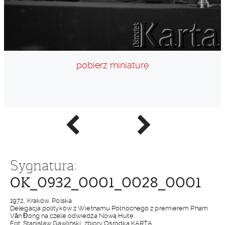
pobierz miniaturę
Poprzednie
Następne
zdjęcie
zdjęcie
Sygnatura:
OK_0932_0001_0028_0001
1972, Kraków, Polska.
Delegacja polityków z Wietnamu Północnego z premierem Pham
Văn Đong na czele odwiedza Nową Hutę.
Fot. Stanisław Gawliński, zbiory Ośrodka KARTA