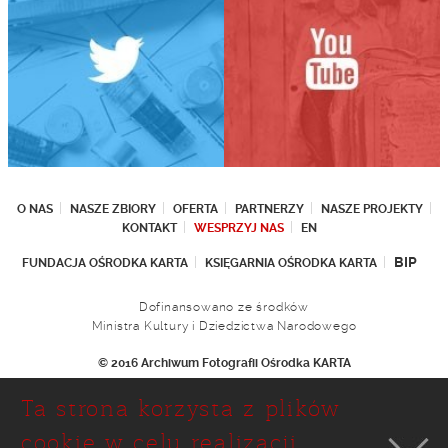
O NAS
NASZE ZBIORY
OFERTA
PARTNERZY
NASZE PROJEKTY
KONTAKT
WESPRZYJ NAS
EN
BIP
FUNDACJA OŚRODKA KARTA
KSIĘGARNIA OŚRODKA KARTA
Dofinansowano ze środków
Ministra Kultury i Dziedzictwa Narodowego
© 2016 Archiwum Fotografii Ośrodka KARTA
Fundacja Ośrodka KARTA
Ta strona korzysta z plików
Ul. Narbutta 29
02-536 Warszawa
cookie w celu realizacji