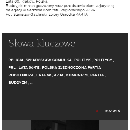
Lata 60., Kraków, Polska.
Buddyjski mnich goszczony wraz przedstawicielami azjatyckiej
delegacji w siedzibie Komitetu Regionalnego PZPR.
Fot. Stanisław Gawliński, zbiory Ośrodka KARTA
Słowa kluczowe
RELIGIA
,
WŁADYSŁAW GOMUŁKA
,
POLITYK
,
POLITYCY
,
PRL
,
LATA 60-TE
,
POLSKA ZJEDNOCZONA PARTIA
ROBOTNICZA
,
LATA 60
,
AZJA
,
KOMUNIZM
,
PARTIA
,
BUDDYZM
,
...
ROZWIŃ