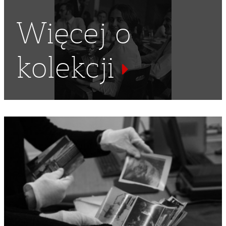
Więcej o
kolekcji
POLSKA RZECZPOSPOLITA LUDOWA
,
MNICH
,
I SEKRETARZ
,
MAŁOOLSKA
,
KR PZPR