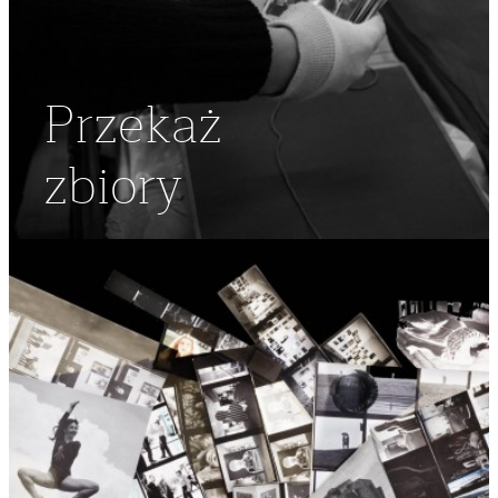
Przekaż
zbiory