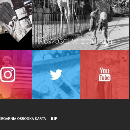
Nowości w zbiorach
BIP
SIĘGARNIA OŚRODKA KARTA