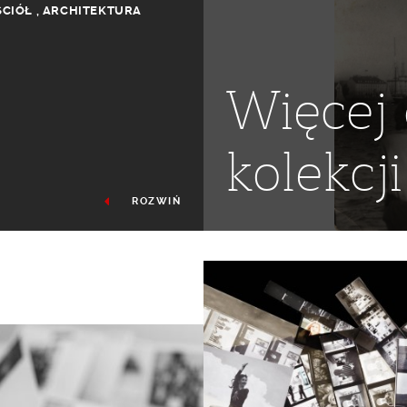
ŚCIÓŁ
,
ARCHITEKTURA
Więcej 
kolekcji
ROZWIŃ
 PANKIEWICZ