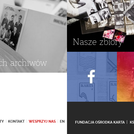
Nasze zbiory
ch archiwów
TY
KONTAKT
WESPRZYJ NAS
EN
FUNDACJA OŚRODKA KARTA
K