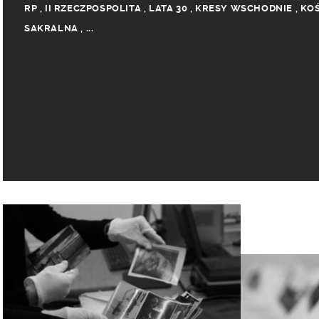
RP
,
II RZECZPOSPOLITA
,
LATA 30
,
KRESY WSCHODNIE
,
KO
SAKRALNA
,
...
RUSZTOWANIA
,
RUSZTOWANIE
,
ZOFIA PANKIEWICZ
,
ADAM