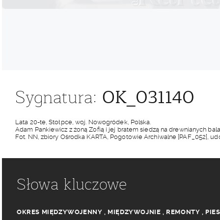
OK_031140
Sygnatura:
Lata 20-te, Stołpce, woj. Nowogródek, Polska.
Adam Pankiewicz z żoną Zofią i jej bratem siedzą na drewnianych bal
Fot. NN, zbiory Ośrodka KARTA, Pogotowie Archiwalne [PAF_052], u
Słowa kluczowe
OKRES MIĘDZYWOJENNY
,
MIĘDZYWOJNIE
,
REMONTY
,
PIE