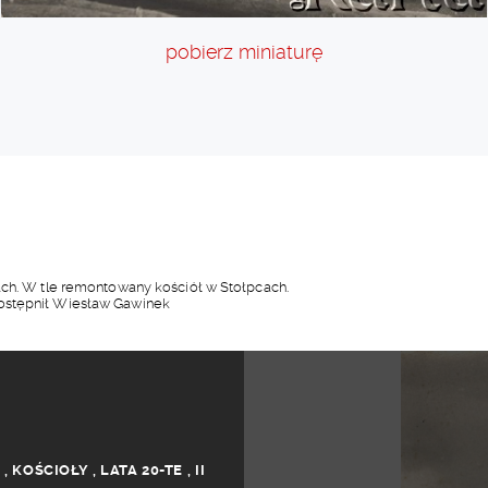
pobierz miniaturę
ach. W tle remontowany kościół w Stołpcach.
dostępnił Wiesław Gawinek
S
,
KOŚCIOŁY
,
LATA 20-TE
,
II