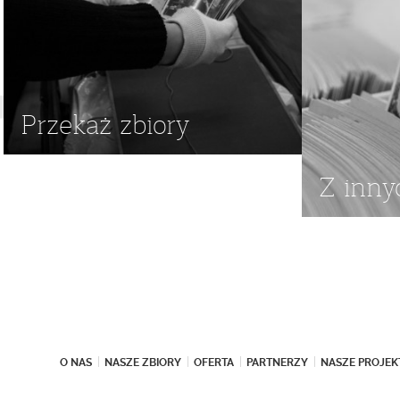
Przekaż zbiory
Z inny
O NAS
NASZE ZBIORY
OFERTA
PARTNERZY
NASZE PROJEK