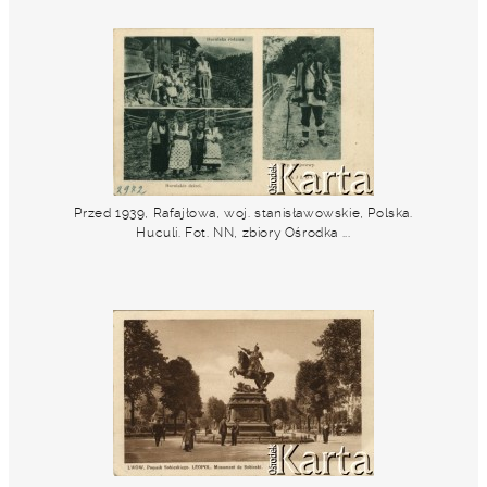
Przed 1939, Rafajłowa, woj. stanisławowskie, Polska.
Huculi. Fot. NN, zbiory Ośrodka ...