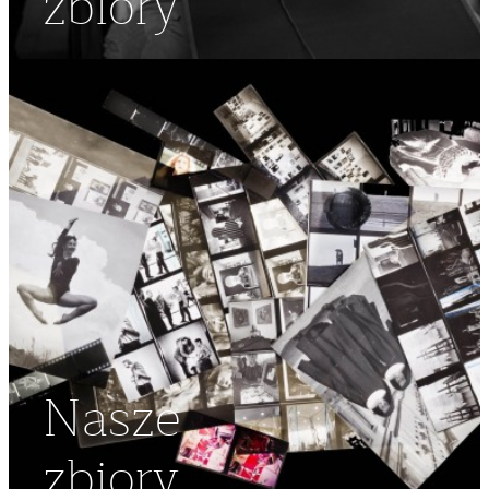
zbiory
Nasze
zbiory