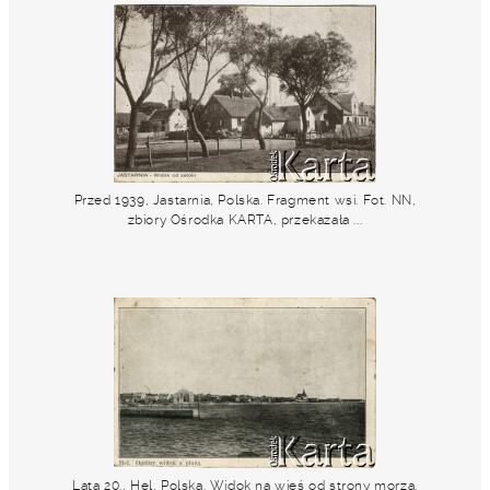
Przed 1939, Jastarnia, Polska. Fragment wsi. Fot. NN,
zbiory Ośrodka KARTA, przekazała ...
Lata 20., Hel, Polska. Widok na wieś od strony morza.