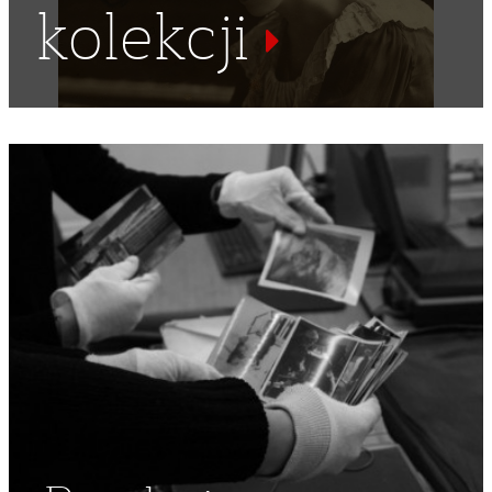
kolekcji
POLSKA RZECZPOSPOLITA LUDOWA
,
CHOROBY
,
GRUŹLICA
,
SANATORIA
,
KURACJUSZ