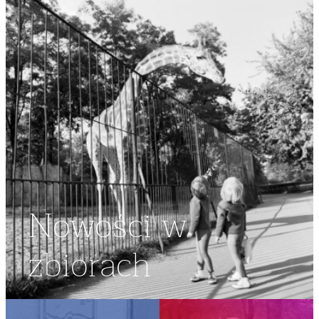
Nowości w
zbiorach