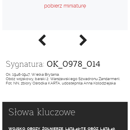
pobierz miniaturę
Poprzednie
Następne
zdjęcie
zdjęcie
OK_0978_014
Sygnatura:
Ok. 1946-1947, Wielka Brytania.
Obóz wojskowy, baraki 2. Warszawskiego Szwadronu Żandarmerii.
Fot. NN, zbiory Ośrodka KARTA, udostępniła Anna Kołodziejska
Słowa kluczowe
WOJSKO
,
OBOZY
,
ŻOŁNIERZE
,
LATA 40-TE
,
OBÓZ
,
LATA 40
,