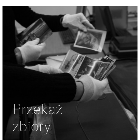
Przekaż
zbiory