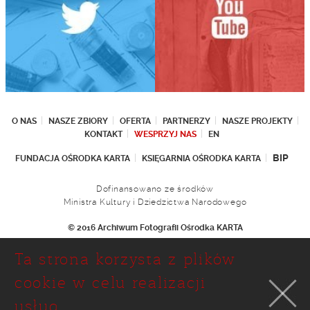
O NAS
NASZE ZBIORY
OFERTA
PARTNERZY
NASZE PROJEKTY
KONTAKT
WESPRZYJ NAS
EN
BIP
FUNDACJA OŚRODKA KARTA
KSIĘGARNIA OŚRODKA KARTA
Dofinansowano ze środków
Ministra Kultury i Dziedzictwa Narodowego
© 2016 Archiwum Fotografii Ośrodka KARTA
Fundacja Ośrodka KARTA
Ta strona korzysta z plików
Ul. Narbutta 29
02-536 Warszawa
cookie w celu realizacji
tel.: (+48 22) 646 36 90
usług.
(+48 22) 848 07 12