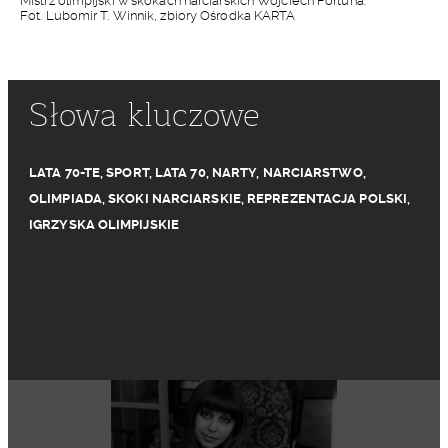
Mistrz olimpijski w skokach narciarskich Wojciech Fortuna.
Fot. Lubomir T. Winnik, zbiory Ośrodka KARTA
Słowa kluczowe
LATA 70-TE
,
SPORT
,
LATA 70
,
NARTY
,
NARCIARSTWO
,
OLIMPIADA
,
SKOKI NARCIARSKIE
,
REPREZENTACJA POLSKI
,
IGRZYSKA OLIMPIJSKIE