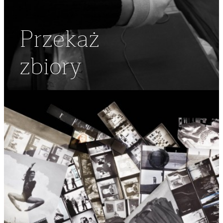
Przekaż
zbiory