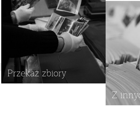
Przekaż zbiory
Z inny