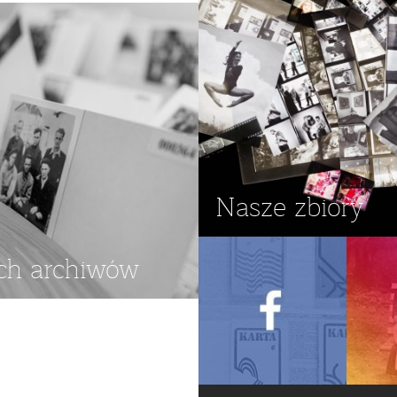
Nasze zbiory
ch archiwów