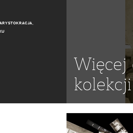
ARYSTOKRACJA
,
KU
Więcej 
kolekcji