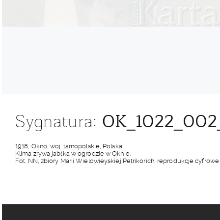
OK_1022_002
Sygnatura:
1918, Okno, woj. tarnopolskie, Polska.
Klima zrywa jabłka w ogrodzie w Oknie.
Fot. NN, zbiory Marii Wielowieyskiej Petrikorich, reprodukcje cyfr