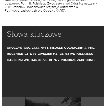
odsłonięto Pomnik Polskiego Zwycięstwa nad Odrą. Nz. naczelnik
ZHP Stanisław Bohdanowicz przyznaje odznaczenia.
Fot. Maciej Jasiecki, zbiory Ośrodka KARTA
Słowa kluczowe
UROCZYSTOŚĆ
,
LATA 70-TE
,
MEDALE
,
ODZNACZENIA
,
PRL
,
ROCZNICE
,
LATA 70
,
ZWIĄZEK HARCERSTWA POLSKIEGO
,
HARCERSTWO
,
HARCERZE
,
BITWY
,
POMORZE ZACHODNIE