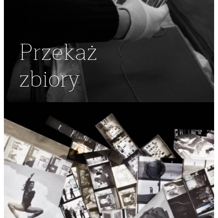
Przekaż
zbiory