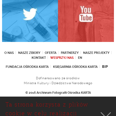
O NAS
NASZE ZBIORY
OFERTA
PARTNERZY
NASZE PROJEKTY
KONTAKT
WESPRZYJ NAS
EN
BIP
FUNDACJA OŚRODKA KARTA
KSIĘGARNIA OŚRODKA KARTA
Dofinansowano ze środków
Ministra Kultury i Dziedzictwa Narodowego
© 2016 Archiwum Fotografii Ośrodka KARTA
Fundacja Ośrodka KARTA
Ta strona korzysta z plików
Ul. Narbutta 29
02-536 Warszawa
cookie w celu realizacji
tel.: (+48 22) 646 36 90