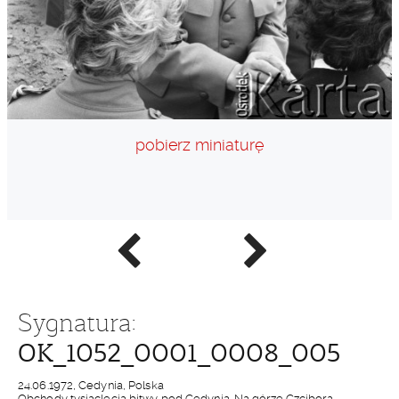
pobierz miniaturę
Poprzednie
Następne
zdjęcie
zdjęcie
Sygnatura:
OK_1052_0001_0008_005
24.06.1972, Cedynia, Polska
Obchody tysiąclecia bitwy pod Cedynią. Na górze Czcibora