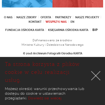
O NAS
NASZE ZBIORY
OFERTA
PARTNERZY
NASZE PROJEKTY
KONTAKT
WESPRZYJ NAS
EN
BIP
FUNDACJA OŚRODKA KARTA
KSIĘGARNIA OŚRODKA KARTA
Dofinansowano ze środków
Ministra Kultury i Dziedzictwa Narodowego
© 2016 Archiwum Fotografii Ośrodka KARTA
Fundacja Ośrodka KARTA
Ta strona korzysta z plików
Ul. Narbutta 29
02-536 Warszawa
cookie w celu realizacji
tel.: (+48 22) 646 36 90
usług.
(+48 22) 848 07 12
faks: (+48 22) 646 65 11
e-mail:
foto@karta.org.pl
Możesz określić warunki przechowywania lub
dostępu do cookie w ustawieniach
realizacja:
Ideo
przeglądarki.
Dowiedz się więcej