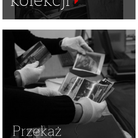
kolekcji
MARZEC 1968
,
OBCHODY
,
UNIWERSYTETY
,
PAŁAC
URUSKICH
,
PAŁAC CZETWERTYŃSKICH
,
MARZEC' 68
,
AKT
EREKCYJNY
Przekaż