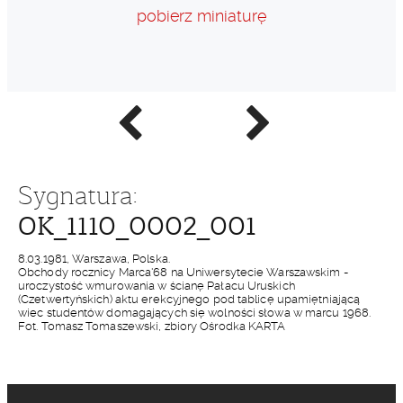
pobierz miniaturę
Poprzednie
Następne
zdjęcie
zdjęcie
Sygnatura:
OK_1110_0002_001
8.03.1981, Warszawa, Polska.
Obchody rocznicy Marca'68 na Uniwersytecie Warszawskim -
uroczystość wmurowania w ścianę Pałacu Uruskich
(Czetwertyńskich) aktu erekcyjnego pod tablicę upamiętniającą
wiec studentów domagających się wolności słowa w marcu 1968.
Fot. Tomasz Tomaszewski, zbiory Ośrodka KARTA