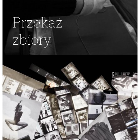
Przekaż
zbiory