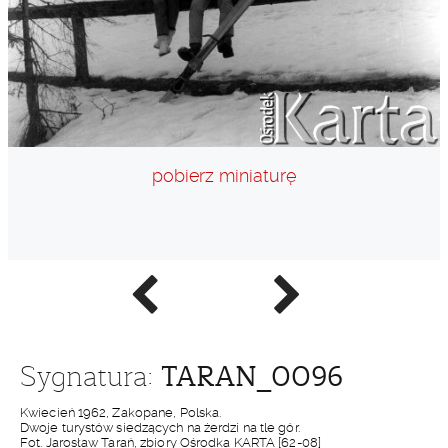
pobierz miniaturę
Poprzednie
Następne
zdjęcie
zdjęcie
TARAN_0096
Sygnatura:
Kwiecień 1962, Zakopane, Polska.
Dwoje turystów siedzących na żerdzi na tle gór.
Fot. Jarosław Tarań, zbiory Ośrodka KARTA [62-08]