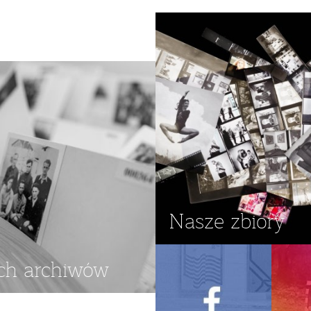
Nasze zbiory
ch archiwów