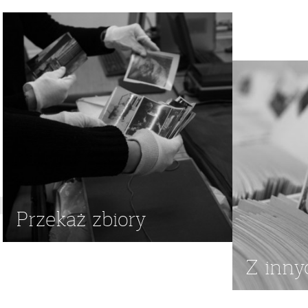
Przekaż zbiory
Z inny