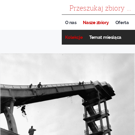
szukaj
O nas
Nasze zbiory
Oferta
Kolekcje
Temat miesiąca