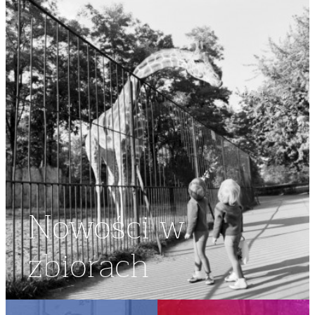
Nowości w
zbiorach