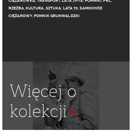
CIĘŻARÓWKA
,
TRANSPORT
,
LATA 70-TE
,
POMNIKI
,
PRL
,
RZEŹBA
,
KULTURA
,
SZTUKA
,
LATA 70
,
SAMOCHÓD
CIĘŻAROWY
,
POMNIK GRUNWALDZKI
Więcej o
kolekcji