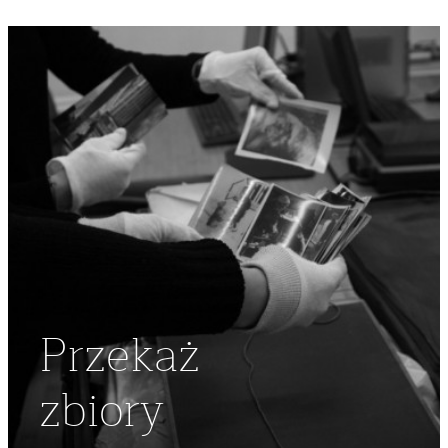
Przekaż
zbiory