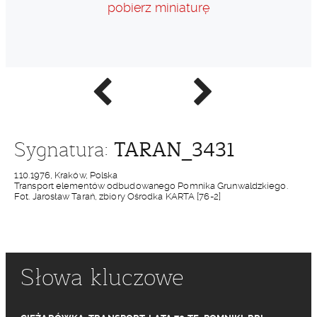
pobierz miniaturę
Poprzednie
Następne
zdjęcie
zdjęcie
TARAN_3431
Sygnatura:
1.10.1976, Kraków, Polska
Transport elementów odbudowanego Pomnika Grunwaldzkiego.
Fot. Jarosław Tarań, zbiory Ośrodka KARTA [76-2]
Słowa kluczowe