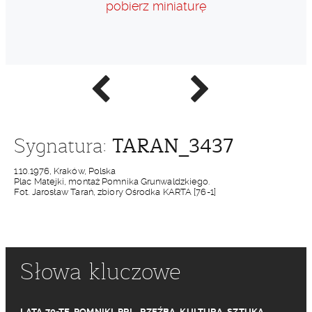
pobierz miniaturę
Poprzednie
Następne
zdjęcie
zdjęcie
TARAN_3437
Sygnatura:
1.10.1976, Kraków, Polska
Plac Matejki, montaż Pomnika Grunwaldzkiego.
Fot. Jarosław Tarań, zbiory Ośrodka KARTA [76-1]
Słowa kluczowe
LATA 70-TE
,
POMNIKI
,
PRL
,
RZEŹBA
,
KULTURA
,
SZTUKA
,