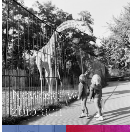
Nowości w
zbiorach