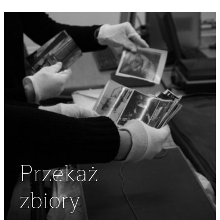
Przekaż
zbiory