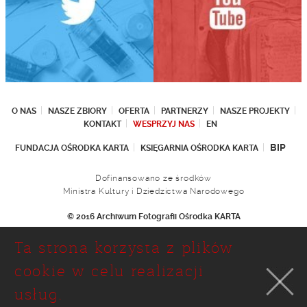
O NAS
NASZE ZBIORY
OFERTA
PARTNERZY
NASZE PROJEKTY
KONTAKT
WESPRZYJ NAS
EN
BIP
FUNDACJA OŚRODKA KARTA
KSIĘGARNIA OŚRODKA KARTA
Dofinansowano ze środków
Ministra Kultury i Dziedzictwa Narodowego
© 2016 Archiwum Fotografii Ośrodka KARTA
Fundacja Ośrodka KARTA
Ta strona korzysta z plików
Ul. Narbutta 29
02-536 Warszawa
cookie w celu realizacji
tel.: (+48 22) 646 36 90
usług.
(+48 22) 848 07 12
faks: (+48 22) 646 65 11