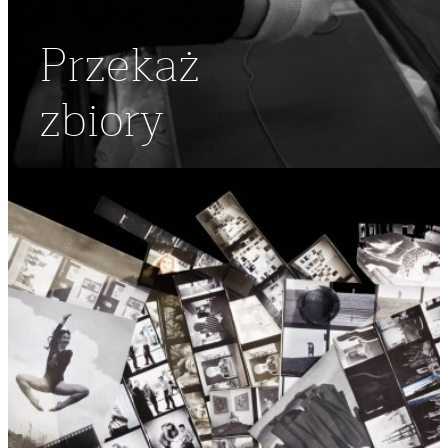
Przekaż
zbiory