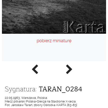
pobierz miniaturę
Poprzednie
Następne
zdjęcie
zdjęcie
TARAN_0284
Sygnatura:
22.05.1963, Warszawa, Polska.
Mecz piłkarski Polska-Grecja na Stadionie X-lecia.
Fot. Jarosław Tarań, zbiory Ośrodka KARTA [63-83]