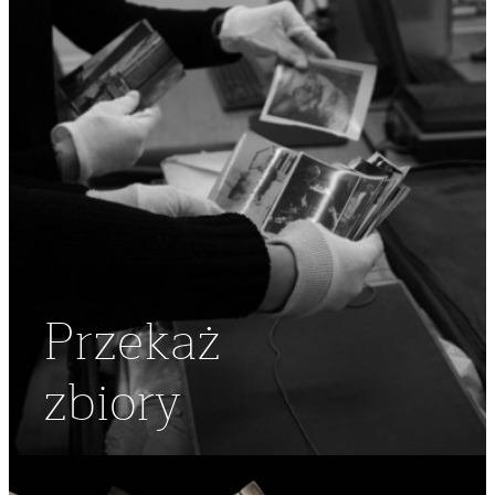
Przekaż
zbiory