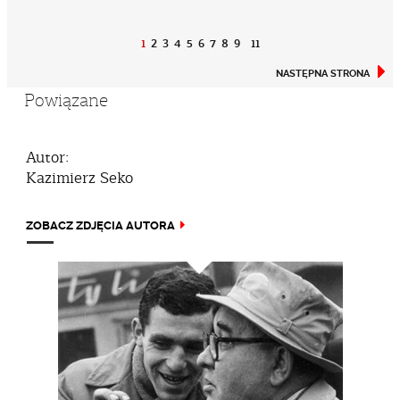
1
2
3
4
5
6
7
8
9
11
NASTĘPNA STRONA
Powiązane
Autor:
Kazimierz Seko
ZOBACZ ZDJĘCIA AUTORA