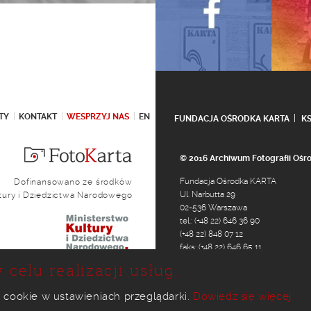
TY
KONTAKT
WESPRZYJ NAS
EN
FUNDACJA OŚRODKA KARTA
K
© 2016 Archiwum Fotografii Oś
Fundacja Ośrodka KARTA
Dofinansowano ze środków
Ul. Narbutta 29
ltury i Dziedzictwa Narodowego
02-536 Warszawa
tel.: (+48 22) 646 36 90
(+48 22) 848 07 12
faks: (+48 22) 646 65 11
e-mail:
foto@karta.org.pl
 celu realizacji usług.
 cookie w ustawieniach przeglądarki.
Dowiedz się więcej