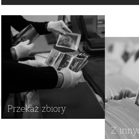
WIDOK
,
POLSKIE SIŁY ZBROJNE
,
TWÓRCZOŚĆ
,
1939-1945
Przekaż zbiory
Z inny