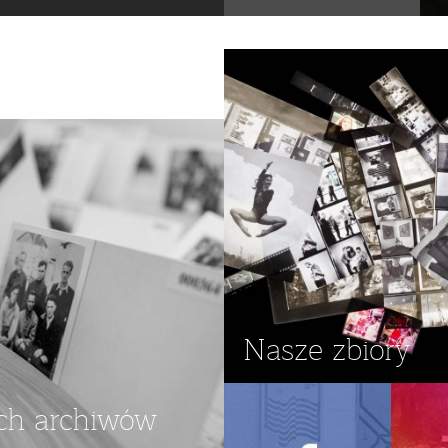
Nasze zbiory
ch archiwów